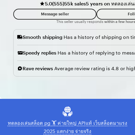
5.0
(555)
55k sales
5 years on ทดลองเล่น
r
i
i
e
Message seller
Fol
l
w
This seller usually responds
within a few hours
l
b
o
Smooth shipping
Has a history of shipping on t
y
C
Speedy replies
Has a history of replying to mess
o
n
Rave reviews
Average review rating is 4.8 or hig
n
y
ทดลองเล่นสล็อต pg 🏋️ ค่ายใหญ่ APIแท้ เว็บสล็อตมาแรง
2025 แตกง่าย จ่ายจริง