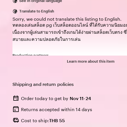
See in original language
Translate to English
Sorry, we could not translate this listing to English.
ทดลองเล่นสล็อต pg เว็บสล็อตออนไลน์ ที่ได้รับความนิยมอ
เนื่องจากผู้เล่นสามารถเข้าถึงเกมได้ง่ายผ่านสล็อตเว็บตรง 
สบายและความปลอดภัยในการเล่น
Production partners
Learn more about this item
ทดลองเล่นสล็อต pg makes this item with help from
Paperworks, The Netherlands
View all
Shipping and return policies
Order today to get by
Nov 11-24
Returns accepted
within 14 days
Cost to ship:
THB
55