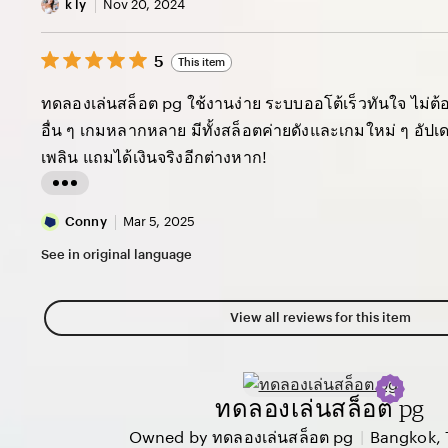
a
v
i
k ly
Nov 20, 2024
c
i
s
y
e
5
t
5
This item
out
T
w
i
of
ทดลองเล่นสล็อต pg ใช้งานง่าย ระบบออโต้เร็วทันใจ ไม่ต
5
h
b
n
stars
อื่น ๆ เกมหลากหลาย มีทั้งสล็อตค่ายดังและเกมใหม่ ๆ อัป
e
y
g
เพลิน แถมได้เงินจริงอีกต่างหาก!
w
L
r
a
e
L
u
v
i
Conny
Mar 5, 2025
r
i
s
See in original language
a
e
t
M
w
i
View all reviews for this item
a
b
n
r
y
g
i
k
r
ทดลองเล่นสล็อต pg
a
l
e
G
y
Owned by ทดลองเล่นสล็อต pg
|
Bangkok, 
v