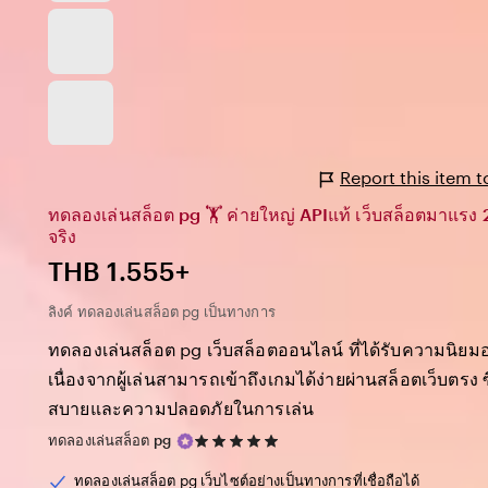
Report this item 
ทดลองเล่นสล็อต pg 🏋️ ค่ายใหญ่ APIแท้ เว็บสล็อตมาแรง 
จริง
Price:
THB 1.555+
ลิงค์ ทดลองเล่นสล็อต pg เป็นทางการ
ทดลองเล่นสล็อต pg เว็บสล็อตออนไลน์ ที่ได้รับความนิยมอ
เนื่องจากผู้เล่นสามารถเข้าถึงเกมได้ง่ายผ่านสล็อตเว็บตรง
สบายและความปลอดภัยในการเล่น
5
ทดลองเล่นสล็อต pg
out
of
ทดลองเล่นสล็อต pg เว็บไซต์อย่างเป็นทางการที่เชื่อถือได้