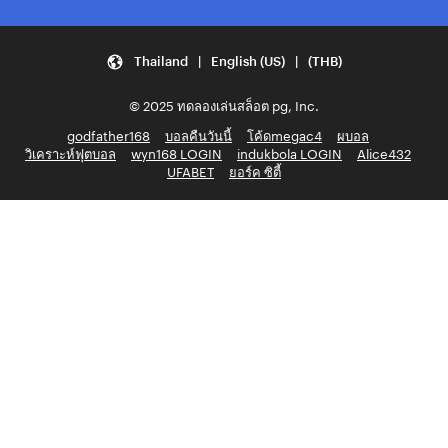
Thailand | English (US) | (THB)
© 2025 ทดลองเล่นสล็อต pg, Inc.
godfather168
บอลคืนวันนี้
โค้ดmegac4
ผบอล
วิเคราะห์ฟุตบอล
wyn168 LOGIN
indukbola LOGIN
Alice432
UFABET
ยอร์ค ซิตี้