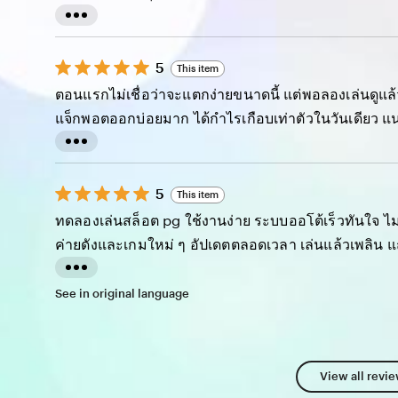
n
L
g
i
5
r
5
This item
s
out
e
ตอนแรกไม่เชื่อว่าจะแตกง่ายขนาดนี้ แต่พอลองเล่นดูแล้
of
t
5
v
แจ็กพอตออกบ่อยมาก ได้กำไรเกือบเท่าตัวในวันเดียว แ
i
stars
i
n
L
e
g
i
w
5
r
5
This item
s
out
b
e
ทดลองเล่นสล็อต pg ใช้งานง่าย ระบบออโต้เร็วทันใจ ไม
of
t
y
5
v
ค่ายดังและเกมใหม่ ๆ อัปเดตตลอดเวลา เล่นแล้วเพลิน แถ
i
stars
T
i
n
L
r
e
See in original language
g
i
a
w
r
s
c
b
e
t
y
y
v
i
View all revie
T
L
i