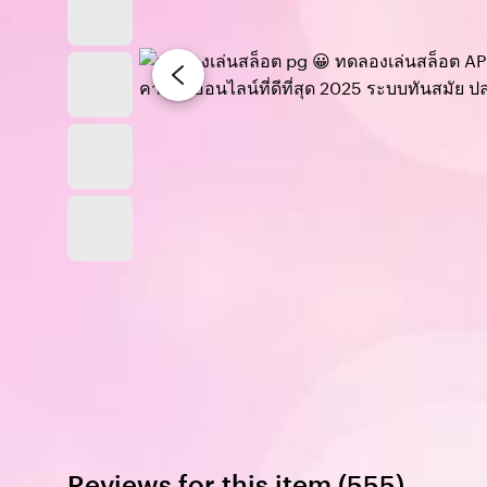
Reviews for this item (555)