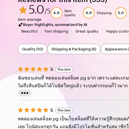
5.0
/5
Item
4.9
4.9
5.0
Shipping
quality
item average
Buyer highlights, summarized by AI
Beautiful
Fast shipping
Great quality
Happy cust
Filter
Quality (10)
Shipping & Packaging (6)
Appearance (
by
category
5
5
This item
out
ฉันชอบเล่นที่ ทดลองเล่นสล็อต pg มาก เพราะแต่ละเกมม
of
5
ไม่ถึงสิบสปินก็ได้โบนัสใหญ่แล้ว ระบบฝากถอนก็ไวมาก ใช
stars
L
i
5
5
This item
s
out
ทดลองเล่นสล็อต pg เป็นเว็บสล็อตที่ให้ความรู้สึกปลอด
of
t
5
เลย โบนัสแจกทุกวัน แถมยังมีโปรโมชั่นสำหรับสมาชิกให
i
stars