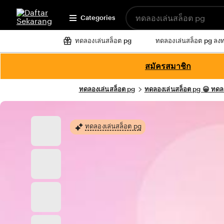
Skip
Search
ทดลอง
to
Categories
for
เล่น
Content
items
สล็อต
or
ทดลองเล่นสล็อต pg
ทดลองเล่นสล็อต pg ลงท
pg
shops
สมัครสมาชิก
ทดลองเล่นสล็อต pg
ทดลองเล่นสล็อต pg 😀 ทดลอ
ทดลองเล่นสล็อต pg