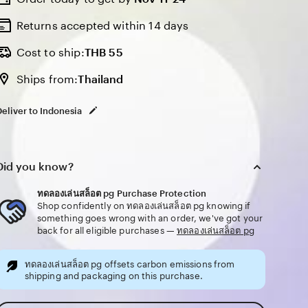
Returns accepted
within 14 days
Cost to ship:
THB
55
Ships from:
Thailand
eliver to Indonesia
Did you know?
ทดลองเล่นสล็อต pg Purchase Protection
Shop confidently on ทดลองเล่นสล็อต pg knowing if
something goes wrong with an order, we've got your
back for all eligible purchases —
ทดลองเล่นสล็อต pg
ทดลองเล่นสล็อต pg offsets carbon emissions from
shipping and packaging on this purchase.