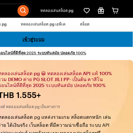
ทดลองเล่นสล็อต pg
ต pg
ทดลองเล่นสล็อต pg เอพีเค
สล็อต
เข้าสู่ระบบ
นไลน์ที่ดีที่สุด 2025 ระบบทันสมัย ปลอดภัย 100%
ทดลองเล่นสล็อต pg 😀 ทดลองเล่นสล็อต API แท้ 100%
รวม DEMO ค่าย PG SLOT JILI PP- เป็นต้น คาสิโน
ออนไลน์ที่ดีที่สุด 2025 ระบบทันสมัย ปลอดภัย 100%
Price:
THB 1.555+
ิงค์ ทดลองเล่นสล็อต pg เป็นทางการ
ทดลองเล่นสล็อต pg แหล่งรวมเกม สล็อตแตกหนัก เล่น
ง่าย ได้เงินจริง เว็บสล็อต ที่มีความน่าเชื่อถือ ระบบ API