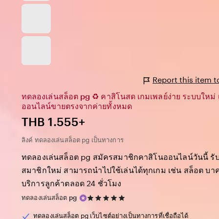
Report this item 
ทดลองเล่นสล็อต pg ♻️ คาสิโนสด เกมเพลย์ง่าย ระบบใหม่ 
ออนไลน์ขายตรงจากค่ายทั้งหมด
Price:
THB 1.555+
ลิงค์ ทดลองเล่นสล็อต pg เป็นทางการ
ทดลองเล่นสล็อต pg สมัครสมาชิกคาสิโนออนไลน์วันนี้ รับ
สมาชิกใหม่ สามารถนำไปใช้เล่นได้ทุกเกม เช่น สล็อต บาคา
บริการลูกค้าตลอด 24 ชั่วโมง
5
ทดลองเล่นสล็อต pg
out
of
ทดลองเล่นสล็อต pg เว็บไซต์อย่างเป็นทางการที่เชื่อถือได้