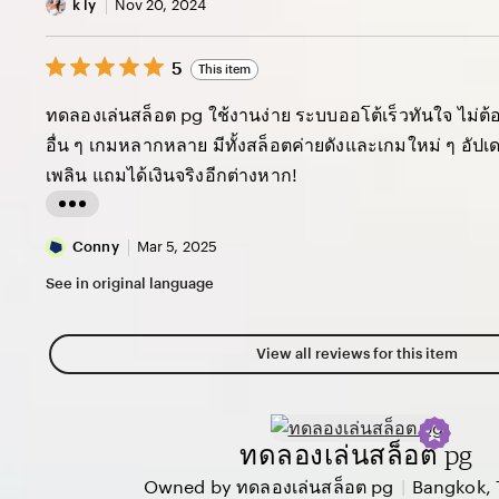
a
v
i
k ly
Nov 20, 2024
c
i
s
y
e
5
t
5
This item
out
T
w
i
of
ทดลองเล่นสล็อต pg ใช้งานง่าย ระบบออโต้เร็วทันใจ ไม่ต
5
h
b
n
stars
อื่น ๆ เกมหลากหลาย มีทั้งสล็อตค่ายดังและเกมใหม่ ๆ อัป
e
y
g
เพลิน แถมได้เงินจริงอีกต่างหาก!
w
L
r
a
e
L
u
v
i
Conny
Mar 5, 2025
r
i
s
See in original language
a
e
t
M
w
i
View all reviews for this item
a
b
n
r
y
g
i
k
r
ทดลองเล่นสล็อต pg
a
l
e
G
y
Owned by ทดลองเล่นสล็อต pg
|
Bangkok, 
v