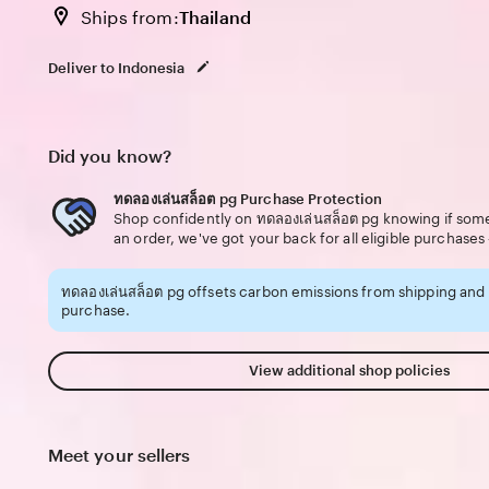
Ships from:
Thailand
Deliver to Indonesia
Did you know?
ทดลองเล่นสล็อต pg Purchase Protection
Shop confidently on ทดลองเล่นสล็อต pg knowing if som
an order, we've got your back for all eligible purchase
ทดลองเล่นสล็อต pg offsets carbon emissions from shipping and
purchase.
View additional shop policies
Meet your sellers