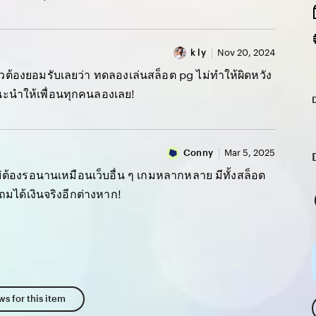
k ly
Nov 20, 2024
วต้องยอมรับเลยว่า ทดลองเล่นสล็อต pg ไม่ทำให้ผิดหวัง
นะนำให้เพื่อนทุกคนลองเลย!
D
Conny
Mar 5, 2025
่ต้องรอนานเหมือนเว็บอื่น ๆ เกมหลากหลาย มีทั้งสล็อต
มได้เงินจริงอีกต่างหาก!
ws for this item