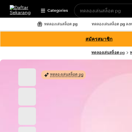
Skip
Search
ทดลอง
to
Categories
for
เล่น
Content
items
สล็อต
or
ทดลองเล่นสล็อต pg
ทดลองเล่นสล็อต pg ลงท
pg
shops
สมัครสมาชิก
ทดลองเล่นสล็อต pg
ท
ทดลองเล่นสล็อต pg