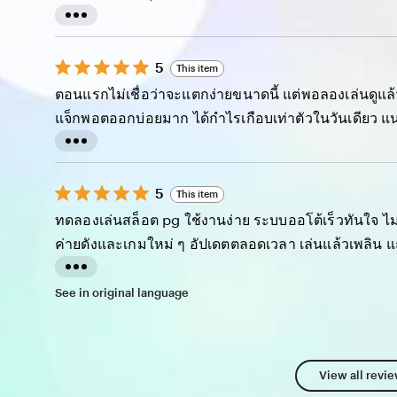
n
L
g
i
5
r
5
This item
s
out
e
ตอนแรกไม่เชื่อว่าจะแตกง่ายขนาดนี้ แต่พอลองเล่นดูแล้
of
t
5
v
แจ็กพอตออกบ่อยมาก ได้กำไรเกือบเท่าตัวในวันเดียว แ
i
stars
i
n
L
e
g
i
w
5
r
5
This item
s
out
b
e
ทดลองเล่นสล็อต pg ใช้งานง่าย ระบบออโต้เร็วทันใจ ไม
of
t
y
5
v
ค่ายดังและเกมใหม่ ๆ อัปเดตตลอดเวลา เล่นแล้วเพลิน แถ
i
stars
T
i
n
L
r
e
See in original language
g
i
a
w
r
s
c
b
e
t
y
y
v
i
View all revie
T
L
i