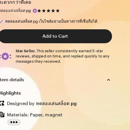
สะดวกกว่าที่เคย
5
ทดลองเล่นสล็อต pg
out
of
ทดลองเล่นสล็อต pg เว็บไซต์อย่างเป็นทางการที่เชื่อถือได้
5
stars
Add to Cart
Star Seller.
This seller consistently earned 5-star
reviews, shipped on time, and replied quickly to any
messages they received.
Item details
Highlights
Designed by
ทดลองเล่นสล็อต pg
Materials: Paper, magnet
Read