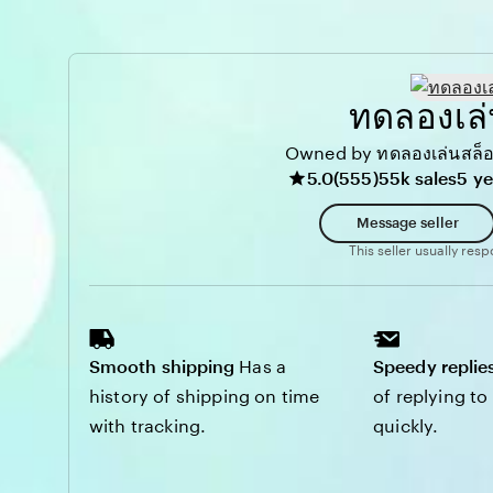
n
h
a
e
g
e
u
w
r
w
r
b
e
a
y
ทดลองเล่
v
M
k
i
Owned by ทดลองเล่นสล็
a
l
e
5.0
(555)
55k sales
5 ye
r
y
w
i
Message seller
b
a
This seller usually res
y
G
C
r
o
i
n
Smooth shipping
Has a
Speedy replie
l
n
history of shipping on time
of replying t
l
y
with tracking.
quickly.
o