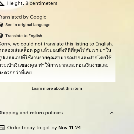
Height: 8 centimeters
the
full
Translated by Google
description
See in original language
Translate to English
Sorry, we could not translate this listing to English.
ทดลองเล่นสล็อต pg แล้วมอบสิ่งที่ดีที่สุดให้กับเรา มาใน
รูปแบบแอปที่ใช้งานง่ายคุณสามารถฝากและฝากโดยใช้
กระเป๋าเงินของคุณ ทำให้การฝากและถอนเงินง่ายและ
สะดวกกว่าที่เคย
Learn more about this item
Production partners
ทดลองเล่นสล็อต pg makes this item with help from
Paperworks, The Netherlands
View all
Shipping and return policies
Order today to get by
Nov 11-24