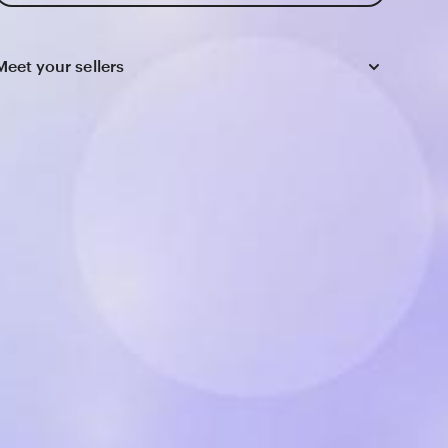
Meet your sellers