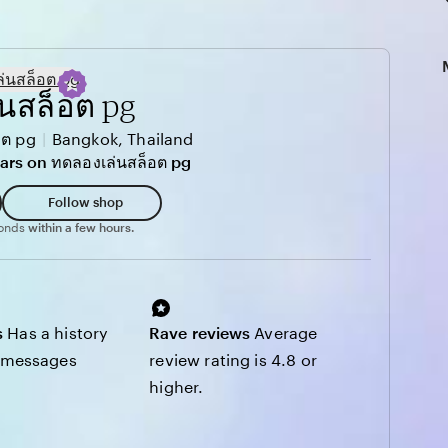
นสล็อต pg
อต pg
|
Bangkok, Thailand
ars on ทดลองเล่นสล็อต pg
Follow shop
ponds
within a few hours.
s
Has a history
Rave reviews
Average
o messages
review rating is 4.8 or
higher.