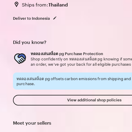
Ships from:
Thailand
Deliver to Indonesia
Did you know?
ทดลองเล่นสล็อต pg Purchase Protection
Shop confidently on ทดลองเล่นสล็อต pg knowing if som
an order, we've got your back for all eligible purchase
ทดลองเล่นสล็อต pg offsets carbon emissions from shipping and
purchase.
View additional shop policies
Meet your sellers