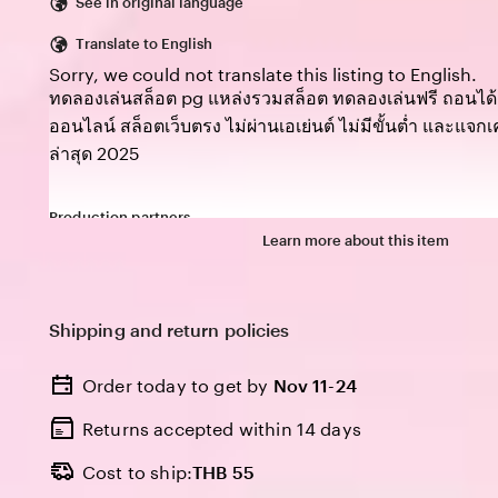
See in original language
Translate to English
Sorry, we could not translate this listing to English.
ทดลองเล่นสล็อต pg แหล่งรวมสล็อต ทดลองเล่นฟรี ถอนได้
ออนไลน์ สล็อตเว็บตรง ไม่ผ่านเอเย่นต์ ไม่มีขั้นต่ำ และแจกเ
ล่าสุด 2025
Production partners
Learn more about this item
ทดลองเล่นสล็อต pg makes this item with help from
Paperworks, The Netherlands
View all
Shipping and return policies
Order today to get by
Nov 11-24
Returns accepted
within 14 days
Cost to ship:
THB
55