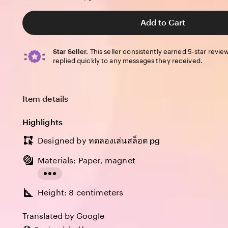
5
stars
Add to Cart
Star Seller.
This seller consistently earned 5-star revie
replied quickly to any messages they received.
Item details
Highlights
Designed by
ทดลองเล่นสล็อต pg
Materials: Paper, magnet
Read
Height: 8 centimeters
the
full
Translated by Google
description