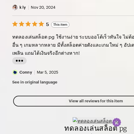
a
v
i
k ly
Nov 20, 2024
c
i
s
y
e
5
t
5
This item
out
T
w
i
of
ทดลองเล่นสล็อต pg ใช้งานง่าย ระบบออโต้เร็วทันใจ ไม่ต
5
h
b
n
stars
อื่น ๆ เกมหลากหลาย มีทั้งสล็อตค่ายดังและเกมใหม่ ๆ อัป
e
y
g
เพลิน แถมได้เงินจริงอีกต่างหาก!
w
L
r
a
e
L
u
v
i
Conny
Mar 5, 2025
r
i
s
See in original language
a
e
t
M
w
i
View all reviews for this item
a
b
n
r
y
g
i
k
r
ทดลองเล่นสล็อต pg
a
l
e