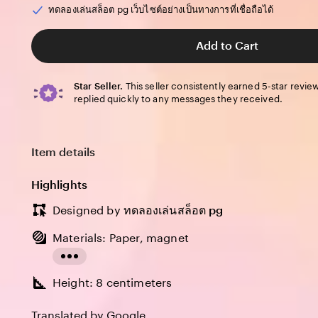
of
ทดลองเล่นสล็อต pg เว็บไซต์อย่างเป็นทางการที่เชื่อถือได้
5
stars
Add to Cart
Star Seller.
This seller consistently earned 5-star revie
replied quickly to any messages they received.
Item details
Highlights
Designed by
ทดลองเล่นสล็อต pg
Materials: Paper, magnet
Read
Height: 8 centimeters
the
full
Translated by Google