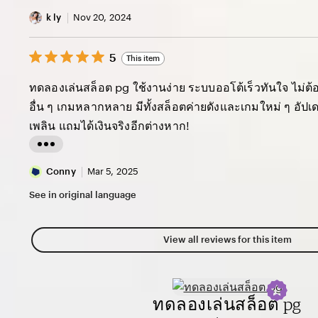
a
v
i
k ly
Nov 20, 2024
c
i
s
y
e
5
t
5
This item
out
T
w
i
of
ทดลองเล่นสล็อต pg ใช้งานง่าย ระบบออโต้เร็วทันใจ ไม่ต
5
h
b
n
stars
อื่น ๆ เกมหลากหลาย มีทั้งสล็อตค่ายดังและเกมใหม่ ๆ อัป
e
y
g
เพลิน แถมได้เงินจริงอีกต่างหาก!
w
L
r
a
e
L
u
v
i
Conny
Mar 5, 2025
r
i
s
See in original language
a
e
t
M
w
i
View all reviews for this item
a
b
n
r
y
g
i
k
r
ทดลองเล่นสล็อต pg
a
l
e