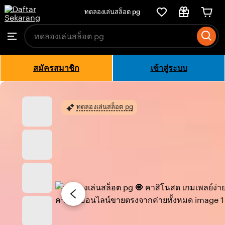
ทดลอง
ทดลองเล่นสล็อต pg
Skip
เล่น
to
Search
Browse
สล็อต
ontent
for
pg
items
or
สมัครสมาชิก
เข้าสู่ระบบ
shops
ทดลองเล่นสล็อต pg