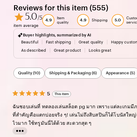
Reviews for this item (555)
5.0
/5
Item
Custo
4.9
4.9
5.0
Shipping
quality
servi
item average
Buyer highlights, summarized by AI
Beautiful
Fast shipping
Great quality
Happy custo
As described
Great product
Looks great
Filter
Quality (10)
Shipping & Packaging (6)
Appearance (5)
by
category
5
5
This item
out
of
ฉันชอบเล่นที่ ทดลองเล่นสล็อต pg มาก เพราะแต่ละเกมมี
5
stars
ที่สำคัญคือแตกบ่อยจริง ๆ! เล่นไม่ถึงสิบสปินก็ได้โบนัสให
ไวมาก ใช้ทรูมันนี่ได้ด้วย สะดวกสุด ๆ
L