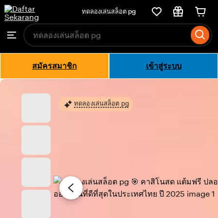
ทดลอง
ทดลองเล่นสล็อต pg
Skip
เล่น
to
Search
Browse
สล็อต
ontent
for
pg
items
or
สมัครสมาชิก
เข้าสู่ระบบ
shops
ทดลองเล่นสล็อต pg