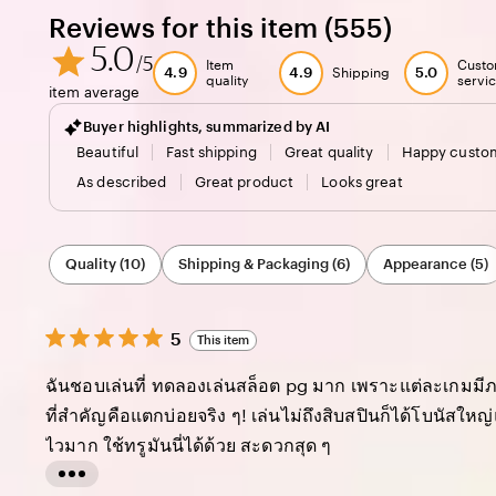
Reviews for this item (555)
5.0
/5
Item
Custo
4.9
4.9
5.0
Shipping
quality
servi
item average
Buyer highlights, summarized by AI
Beautiful
Fast shipping
Great quality
Happy custo
As described
Great product
Looks great
Filter
Quality (10)
Shipping & Packaging (6)
Appearance (5)
by
category
5
5
This item
out
of
ฉันชอบเล่นที่ ทดลองเล่นสล็อต pg มาก เพราะแต่ละเกมมี
5
stars
ที่สำคัญคือแตกบ่อยจริง ๆ! เล่นไม่ถึงสิบสปินก็ได้โบนัสให
ไวมาก ใช้ทรูมันนี่ได้ด้วย สะดวกสุด ๆ
L