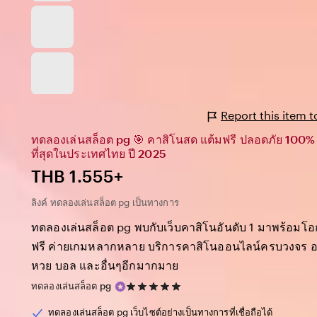
Report this item 
ทดลองเล่นสล็อต pg 🎯 คาสิโนสด แต้มฟรี ปลอดภัย 100% เ
ที่สุดในประเทศไทย ปี 2025
Price:
THB 1.555+
ลิงค์ ทดลองเล่นสล็อต pg เป็นทางการ
ทดลองเล่นสล็อต pg พบกับเว็บคาสิโนอันดับ 1 มาพร้อมโ
ฟรี ค่ายเกมหลากหลาย บริการคาสิโนออนไลน์ครบวงจร อา
หวย บอล และอื่นๆอีกมากมาย
5
ทดลองเล่นสล็อต pg
out
of
ทดลองเล่นสล็อต pg เว็บไซต์อย่างเป็นทางการที่เชื่อถือได้