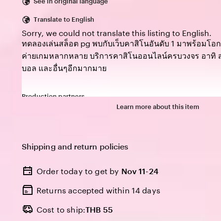
See in original language
Translate to English
Sorry, we could not translate this listing to English.
ทดลองเล่นสล็อต pg พบกับเว็บคาสิโนอันดับ 1 มาพร้อมโอ
ค่ายเกมหลากหลาย บริการคาสิโนออนไลน์ครบวงจร อาทิ ส
บอล และอื่นๆอีกมากมาย
Production partners
Learn more about this item
ทดลองเล่นสล็อต pg makes this item with help from
Paperworks, The Netherlands
View all
Shipping and return policies
Order today to get by
Nov 11-24
Returns accepted
within 14 days
Cost to ship:
THB
55