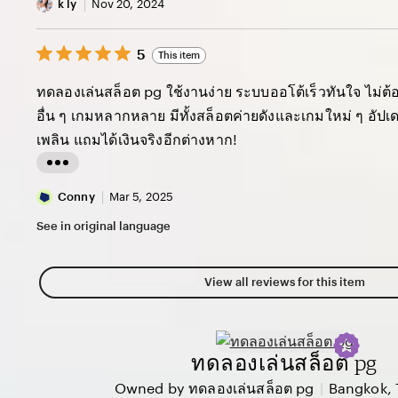
a
v
i
k ly
Nov 20, 2024
c
i
s
y
e
5
t
5
This item
out
T
w
i
of
ทดลองเล่นสล็อต pg ใช้งานง่าย ระบบออโต้เร็วทันใจ ไม่ต
5
h
b
n
stars
อื่น ๆ เกมหลากหลาย มีทั้งสล็อตค่ายดังและเกมใหม่ ๆ อัป
e
y
g
เพลิน แถมได้เงินจริงอีกต่างหาก!
w
L
r
a
e
L
u
v
i
Conny
Mar 5, 2025
r
i
s
See in original language
a
e
t
M
w
i
View all reviews for this item
a
b
n
r
y
g
i
k
r
ทดลองเล่นสล็อต pg
a
l
e
G
y
Owned by ทดลองเล่นสล็อต pg
|
Bangkok, 
v