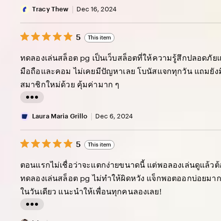
i
Tracy Thew
Dec 16, 2024
s
5
t
5
This item
out
i
of
ทดลองเล่นสล็อต pg เป็นเว็บสล็อตที่ให้ความรู้สึกปลอดภัยแล
5
n
stars
มือถือและคอม ไม่เคยมีปัญหาเลย โบนัสแจกทุกวัน แถมยัง
g
สมาชิกใหม่ด้วย คุ้มค่ามาก ๆ
r
e
L
v
i
Laura Maria Grillo
Dec 6, 2024
i
s
e
5
t
5
This item
out
w
i
of
ตอนแรกไม่เชื่อว่าจะแตกง่ายขนาดนี้ แต่พอลองเล่นดูแล้วต
5
b
n
stars
ทดลองเล่นสล็อต pg ไม่ทำให้ผิดหวัง แจ็กพอตออกบ่อยมาก 
y
g
ในวันเดียว แนะนำให้เพื่อนทุกคนลองเลย!
T
r
r
e
L