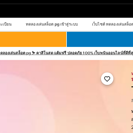
ะเบียน
ทดลองเล่นสล็อต pg เข้าสู่ระบบ
เว็บไซต์ ทดลองเล่นสล็อ
ดลองเล่นสล็อต pg ⛷️ คาสิโนสด แต้มฟรี ปลอดภัย 100% เว็บพนันออนไลน์ที่ดีที
Add
to
Favorites
ล