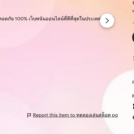
Report this item to ทดลองเล่นสล็อต pg