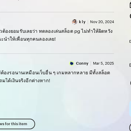
k ly
Nov 20, 2024
วต้องยอมรับเลยว่า ทดลองเล่นสล็อต pg ไม่ทำให้ผิดหวัง
นะนำให้เพื่อนทุกคนลองเลย!
D
Conny
Mar 5, 2025
่ต้องรอนานเหมือนเว็บอื่น ๆ เกมหลากหลาย มีทั้งสล็อต
มได้เงินจริงอีกต่างหาก!
ws for this item