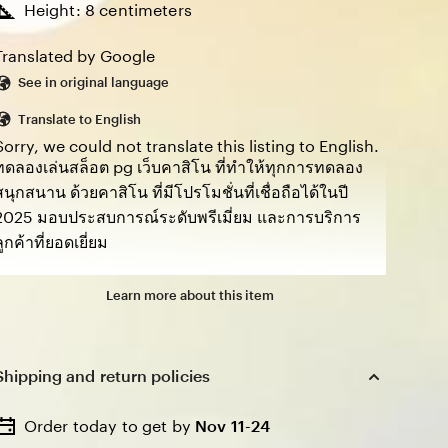
Height: 8 centimeters
the
full
Translated by Google
description
See in original language
Translate to English
Sorry, we could not translate this listing to English.
ทดลองเล่นสล็อต pg เว็บคาสิโน ที่ทำให้ทุกการทดลอง
สนุกสนาน ด้วยคาสิโน ที่มีโปรโมชั่นที่เชื่อถือได้ในปี
2025 มอบประสบการณ์ระดับพรีเมี่ยม และการบริการ
ูกค้าที่ยอดเยี่ยม
Learn more about this item
Production partners
ทดลองเล่นสล็อต pg makes this item with help from
Paperworks, The Netherlands
View all
Shipping and return policies
Order today to get by
Nov 11-24