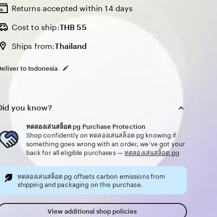
Returns accepted
within 14 days
Cost to ship:
THB
55
Ships from:
Thailand
eliver to Indonesia
Did you know?
ทดลองเล่นสล็อต pg Purchase Protection
Shop confidently on ทดลองเล่นสล็อต pg knowing if
something goes wrong with an order, we've got your
back for all eligible purchases —
ทดลองเล่นสล็อต pg
ทดลองเล่นสล็อต pg offsets carbon emissions from
shipping and packaging on this purchase.
View additional shop policies