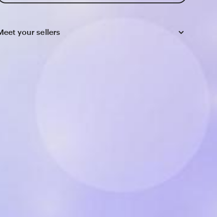
Meet your sellers