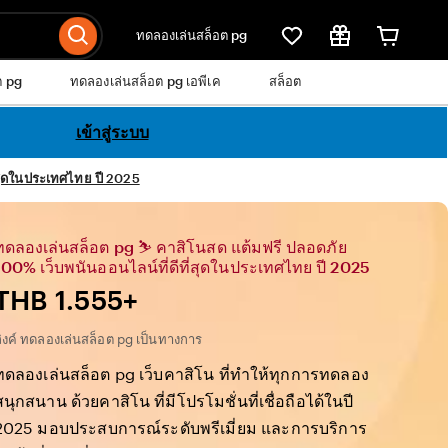
ทดลองเล่นสล็อต pg
ต pg
ทดลองเล่นสล็อต pg เอพีเค
สล็อต
เข้าสู่ระบบ
่สุดในประเทศไทย ปี 2025
ทดลองเล่นสล็อต pg ⛷️ คาสิโนสด แต้มฟรี ปลอดภัย
100% เว็บพนันออนไลน์ที่ดีที่สุดในประเทศไทย ปี 2025
Price:
THB 1.555+
ิงค์ ทดลองเล่นสล็อต pg เป็นทางการ
ทดลองเล่นสล็อต pg เว็บคาสิโน ที่ทำให้ทุกการทดลอง
สนุกสนาน ด้วยคาสิโน ที่มีโปรโมชั่นที่เชื่อถือได้ในปี
2025 มอบประสบการณ์ระดับพรีเมี่ยม และการบริการ