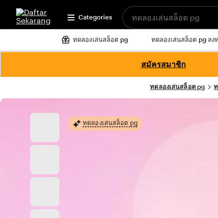
Skip
Search
ทดลอง
to
Categories
for
เล่น
Content
items
สล็อต
or
ทดลองเล่นสล็อต pg
ทดลองเล่นสล็อต pg ลงท
pg
shops
สมัครสมาชิก
ทดลองเล่นสล็อต pg
ท
ทดลองเล่นสล็อต pg