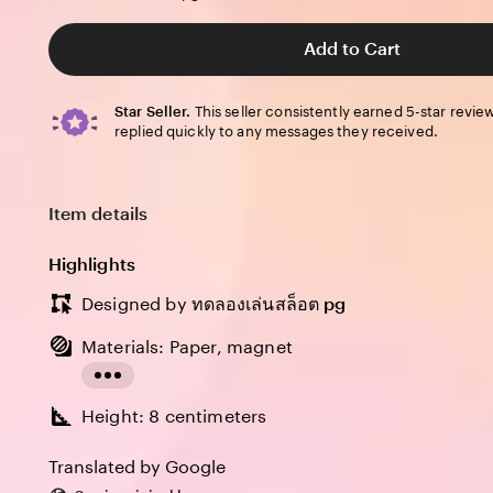
5
stars
Add to Cart
Star Seller.
This seller consistently earned 5-star revie
replied quickly to any messages they received.
Item details
Highlights
Designed by
ทดลองเล่นสล็อต pg
Materials: Paper, magnet
Read
Height: 8 centimeters
the
full
Translated by Google
description