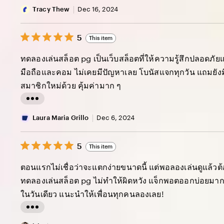
i
Tracy Thew
Dec 16, 2024
s
5
t
5
This item
out
i
of
ทดลองเล่นสล็อต pg เป็นเว็บสล็อตที่ให้ความรู้สึกปลอดภัยแล
5
n
stars
มือถือและคอม ไม่เคยมีปัญหาเลย โบนัสแจกทุกวัน แถมยัง
g
สมาชิกใหม่ด้วย คุ้มค่ามาก ๆ
r
e
L
v
i
Laura Maria Grillo
Dec 6, 2024
i
s
e
5
t
5
This item
out
w
i
of
ตอนแรกไม่เชื่อว่าจะแตกง่ายขนาดนี้ แต่พอลองเล่นดูแล้วต
5
b
n
stars
ทดลองเล่นสล็อต pg ไม่ทำให้ผิดหวัง แจ็กพอตออกบ่อยมาก 
y
g
ในวันเดียว แนะนำให้เพื่อนทุกคนลองเลย!
T
r
r
e
L