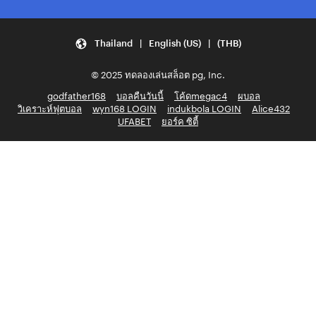
Thailand | English (US) | (THB)
© 2025 ทดลองเล่นสล็อต pg, Inc.
godfather168
บอลคืนวันนี้
โค้ดmegac4
ผบอล
วิเคราะห์ฟุตบอล
wyn168 LOGIN
indukbola LOGIN
Alice432
UFABET
ยอร์ค ซิตี้