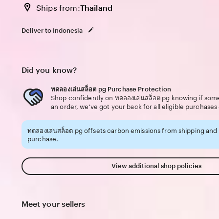
Ships from:
Thailand
Deliver to Indonesia
Did you know?
ทดลองเล่นสล็อต pg Purchase Protection
Shop confidently on ทดลองเล่นสล็อต pg knowing if som
an order, we've got your back for all eligible purchase
ทดลองเล่นสล็อต pg offsets carbon emissions from shipping and
purchase.
View additional shop policies
Meet your sellers