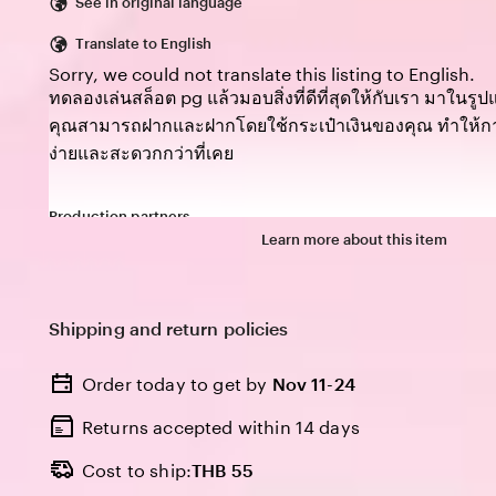
See in original language
Translate to English
Sorry, we could not translate this listing to English.
ทดลองเล่นสล็อต pg แล้วมอบสิ่งที่ดีที่สุดให้กับเรา มาในรู
คุณสามารถฝากและฝากโดยใช้กระเป๋าเงินของคุณ ทำให้ก
ง่ายและสะดวกกว่าที่เคย
Production partners
Learn more about this item
ทดลองเล่นสล็อต pg makes this item with help from
Paperworks, The Netherlands
View all
Shipping and return policies
Order today to get by
Nov 11-24
Returns accepted
within 14 days
Cost to ship:
THB
55