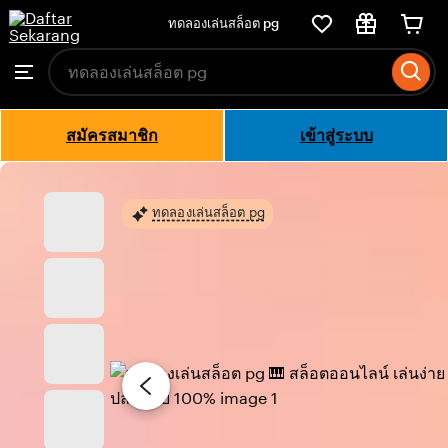
ทดลอง
ทดลองเล่นสล็อต pg
Skip
เล่น
to
Search
Browse
สล็อต
ontent
for
pg
items
or
สมัครสมาชิก
เข้าสู่ระบบ
shops
ทดลองเล่นสล็อต pg