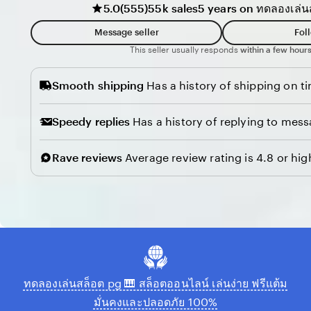
5.0
(555)
55k sales
5 years on ทดลองเล่น
r
i
i
e
Message seller
Fol
l
w
This seller usually responds
within a few hours
l
b
o
Smooth shipping
Has a history of shipping on t
y
C
Speedy replies
Has a history of replying to mess
o
n
Rave reviews
Average review rating is 4.8 or hig
n
y
ทดลองเล่นสล็อต pg 🎹 สล็อตออนไลน์ เล่นง่าย ฟรีแต้ม
มั่นคงและปลอดภัย 100%