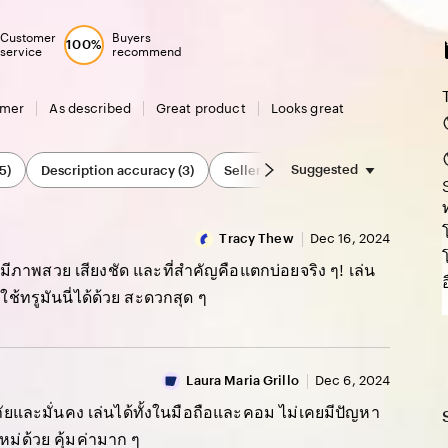
Customer
Buyers
100%
service
recommend
omer
As described
Great product
Looks great
Suggested
5)
Description accuracy (3)
Seller service (2)
Sizing & Fit (1)
Tracy Thew
Dec 16, 2024
ีภาพสวย เสียงชัด และที่สำคัญคือแตกบ่อยจริง ๆ! เล่น
้ทรูมันนี่ได้ด้วย สะดวกสุด ๆ
Laura Maria Grillo
Dec 6, 2024
ภัยและมั่นคง เล่นได้ทั้งในมือถือและคอม ไม่เคยมีปัญหา
ม่ด้วย คุ้มค่ามาก ๆ