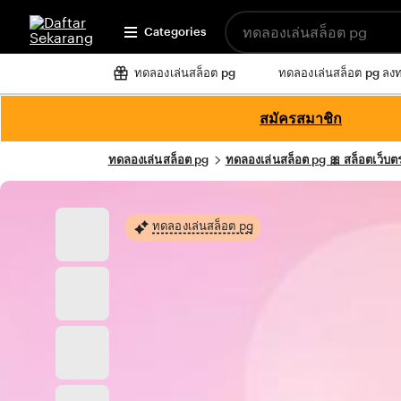
Skip
Search
ทดลอง
to
Categories
for
เล่น
Content
items
สล็อต
or
ทดลองเล่นสล็อต pg
ทดลองเล่นสล็อต pg ลงท
pg
shops
สมัครสมาชิก
ทดลองเล่นสล็อต pg
ทดลองเล่นสล็อต pg 🎀 สล็อตเว็บต
ทดลองเล่นสล็อต pg