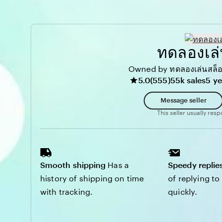
n
h
a
e
g
e
u
w
r
w
r
b
e
a
y
ทดลองเล่
v
M
k
i
Owned by ทดลองเล่นสล็
a
l
e
5.0
(555)
55k sales
5 ye
r
y
w
i
Message seller
b
a
This seller usually res
y
G
C
r
o
i
n
Smooth shipping
Has a
Speedy replie
l
n
history of shipping on time
of replying t
l
y
with tracking.
quickly.
o