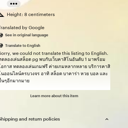
Read
Height: 8 centimeters
the
full
Translated by Google
description
See in original language
Translate to English
Sorry, we could not translate this listing to English.
ทดลองเล่นสล็อต pg พบกับเว็บคาสิโนอันดับ 1 มาพร้อม
โอกาส ทดลองเล่นเกมฟรี ค่ายเกมหลากหลาย บริการคาสิ
โนออนไลน์ครบวงจร อาทิ สล็อต บาคาร่า หวย บอล และ
อื่นๆอีกมากมาย
Learn more about this item
Production partners
ทดลองเล่นสล็อต pg makes this item with help from
Paperworks, The Netherlands
View all
Shipping and return policies