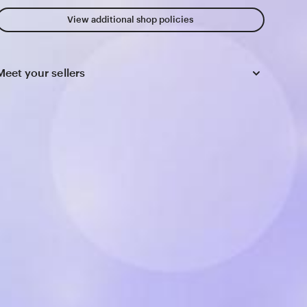
View additional shop policies
Meet your sellers