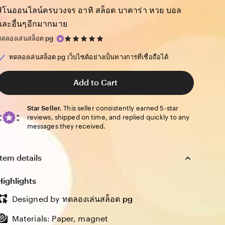
สิโนออนไลน์ครบวงจร อาทิ สล็อต บาคาร่า หวย บอล
และอื่นๆอีกมากมาย
5
ทดลองเล่นสล็อต pg
out
of
ทดลองเล่นสล็อต pg เว็บไซต์อย่างเป็นทางการที่เชื่อถือได้
5
stars
Add to Cart
Star Seller.
This seller consistently earned 5-star
reviews, shipped on time, and replied quickly to any
messages they received.
Item details
Highlights
Designed by
ทดลองเล่นสล็อต pg
Materials: Paper, magnet