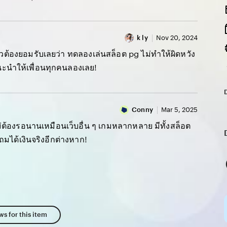
k ly
Nov 20, 2024
วต้องยอมรับเลยว่า ทดลองเล่นสล็อต pg ไม่ทำให้ผิดหวัง
นะนำให้เพื่อนทุกคนลองเลย!
D
Conny
Mar 5, 2025
่ต้องรอนานเหมือนเว็บอื่น ๆ เกมหลากหลาย มีทั้งสล็อต
มได้เงินจริงอีกต่างหาก!
ws for this item