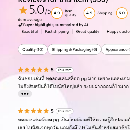
5.0
/5
Item
4.9
4.9
5.0
Shipping
quality
item average
Buyer highlights, summarized by AI
Beautiful
Fast shipping
Great quality
Happy cust
Filter
Quality (10)
Shipping & Packaging (6)
Appearance (
by
category
5
5
This item
out
ฉันชอบเล่นที่ ทดลองเล่นสล็อต pg มาก เพราะแต่ละเกมม
of
5
ไม่ถึงสิบสปินก็ได้โบนัสใหญ่แล้ว ระบบฝากถอนก็ไวมาก ใช
stars
L
i
5
5
This item
s
out
ทดลองเล่นสล็อต pg เป็นเว็บสล็อตที่ให้ความรู้สึกปลอด
of
t
5
เลย โบนัสแจกทุกวัน แถมยังมีโปรโมชั่นสำหรับสมาชิกให
i
stars