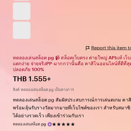
Report this item 
ทดลองเล่นสล็อต pg 📹 สล็อตเว็บตรง ค่ายใหญ่ APIแท้ เว
แตกง่าย จ่ายจริงPP-มากกว่านั้นคือ คาสิโนออนไลน์ที่ดีที่
ปลอดภัย 100%
Price:
THB 1.555+
ลิงค์ ทดลองเล่นสล็อต pg เป็นทางการ
ทดลองเล่นสล็อต pg สัมผัสประสบการณ์การเล่นดเกม คาสิโน
พร้อมลุ้นรับรางวัลมากมายที่เว็บไซต์ของเรา สำหรับสมาชิ
ได้อย่างรวดเร็ว เพียงเข้าร่วมกับเรา
5
ทดลองเล่นสล็อต pg
out