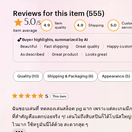
Reviews for this item (555)
5.0
/5
Item
Custo
4.9
4.9
5.0
Shipping
quality
servi
item average
Buyer highlights, summarized by AI
Beautiful
Fast shipping
Great quality
Happy custo
As described
Great product
Looks great
Filter
Quality (10)
Shipping & Packaging (6)
Appearance (5)
by
category
5
5
This item
out
of
ฉันชอบเล่นที่ ทดลองเล่นสล็อต pg มาก เพราะแต่ละเกมมี
5
stars
ที่สำคัญคือแตกบ่อยจริง ๆ! เล่นไม่ถึงสิบสปินก็ได้โบนัสให
ไวมาก ใช้ทรูมันนี่ได้ด้วย สะดวกสุด ๆ