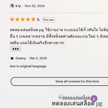
a
v
i
k ly
Nov 20, 2024
c
i
s
y
e
5
t
5
This item
out
T
w
i
of
ทดลองเล่นสล็อต pg ใช้งานง่าย ระบบออโต้เร็วทันใจ ไม่ต
5
h
b
n
stars
อื่น ๆ เกมหลากหลาย มีทั้งสล็อตค่ายดังและเกมใหม่ ๆ อัป
e
y
g
เพลิน แถมได้เงินจริงอีกต่างหาก!
w
L
r
a
e
L
u
v
i
Conny
Mar 5, 2025
r
i
s
See in original language
a
e
t
M
w
i
View all reviews for this item
a
b
n
r
y
g
i
k
r
ทดลองเล่นสล็อต pg
a
l
e