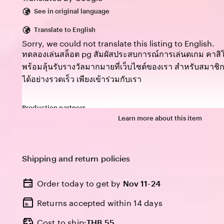
description
See in original language
Translate to English
Sorry, we could not translate this listing to English.
ทดลองเล่นสล็อต pg สัมผัสประสบการณ์การเล่นดเกม คาสิโนอ
พร้อมลุ้นรับรางวัลมากมายที่เว็บไซต์ของเรา สำหรับสมาชิก
ได้อย่างรวดเร็ว เพียงเข้าร่วมกับเรา
Production partners
Learn more about this item
ทดลองเล่นสล็อต pg makes this item with help from
Paperworks, The Netherlands
View all
Shipping and return policies
Order today to get by
Nov 11-24
Returns accepted
within 14 days
Cost to ship:
THB
55