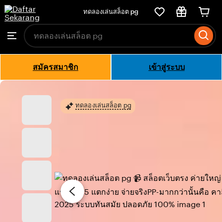
ทดลอง
ทดลองเล่นสล็อต pg
Skip
เล่น
to
Search
Browse
สล็อต
ontent
for
pg
items
or
สมัครสมาชิก
เข้าสู่ระบบ
shops
ทดลองเล่นสล็อต pg