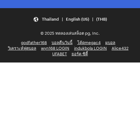
Thailand | English (US) | (THB)
© 2025 ทดลองเล่นสล็อต pg, Inc.
godfather168
บอลคืนวันนี้
โค้ดmegac4
ผบอล
วิเคราะห์ฟุตบอล
wyn168 LOGIN
indukbola LOGIN
Alice432
UFABET
ยอร์ค ซิตี้