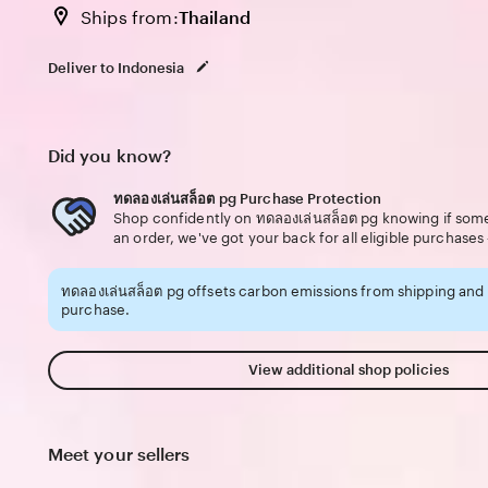
Ships from:
Thailand
Deliver to Indonesia
Did you know?
ทดลองเล่นสล็อต pg Purchase Protection
Shop confidently on ทดลองเล่นสล็อต pg knowing if som
an order, we've got your back for all eligible purchase
ทดลองเล่นสล็อต pg offsets carbon emissions from shipping and
purchase.
View additional shop policies
Meet your sellers