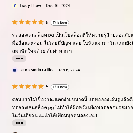
i
Tracy Thew
Dec 16, 2024
s
5
t
5
This item
out
i
of
ทดลองเล่นสล็อต pg เป็นเว็บสล็อตที่ให้ความรู้สึกปลอดภัยแล
5
n
stars
มือถือและคอม ไม่เคยมีปัญหาเลย โบนัสแจกทุกวัน แถมยัง
g
สมาชิกใหม่ด้วย คุ้มค่ามาก ๆ
r
e
L
v
i
Laura Maria Grillo
Dec 6, 2024
i
s
e
5
t
5
This item
out
w
i
of
ตอนแรกไม่เชื่อว่าจะแตกง่ายขนาดนี้ แต่พอลองเล่นดูแล้วต
5
b
n
stars
ทดลองเล่นสล็อต pg ไม่ทำให้ผิดหวัง แจ็กพอตออกบ่อยมาก 
y
g
ในวันเดียว แนะนำให้เพื่อนทุกคนลองเลย!
T
r
r
e
L