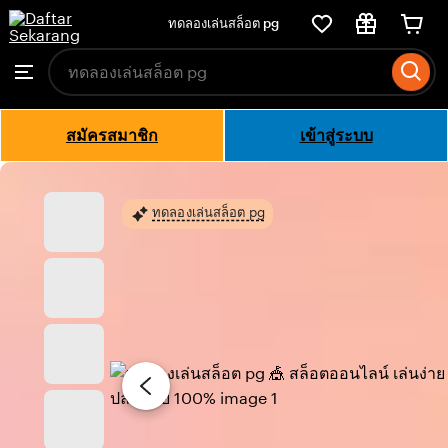
ทดลอง
ทดลองเล่นสล็อต pg
Skip
เล่น
to
Search
Browse
สล็อต
ontent
for
pg
items
or
สมัครสมาชิก
เข้าสู่ระบบ
shops
ทดลองเล่นสล็อต pg