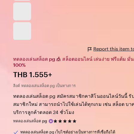
Report this item 
ทดลองเล่นสล็อต pg 🎪 สล็อตออนไลน์ เล่นง่าย ฟรีแต้ม ม
100%
Price:
THB 1.555+
ลิงค์ ทดลองเล่นสล็อต pg เป็นทางการ
ทดลองเล่นสล็อต pg สมัครสมาชิกคาสิโนออนไลน์วันนี้ รับ
สมาชิกใหม่ สามารถนำไปใช้เล่นได้ทุกเกม เช่น สล็อต บาคา
บริการลูกค้าตลอด 24 ชั่วโมง
5
ทดลองเล่นสล็อต pg
out
of
ทดลองเล่นสล็อต pg เว็บไซต์อย่างเป็นทางการที่เชื่อถือได้