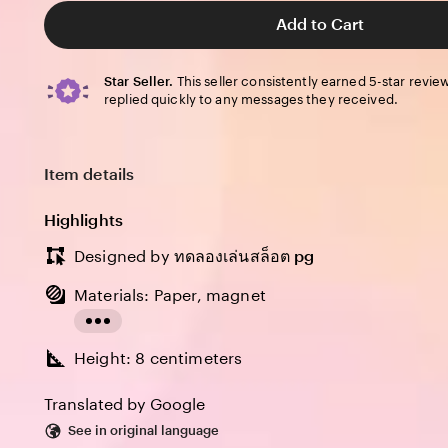
stars
Add to Cart
Star Seller.
This seller consistently earned 5-star revie
replied quickly to any messages they received.
Item details
Highlights
Designed by
ทดลองเล่นสล็อต pg
Materials: Paper, magnet
Read
Height: 8 centimeters
the
full
Translated by Google
description
See in original language