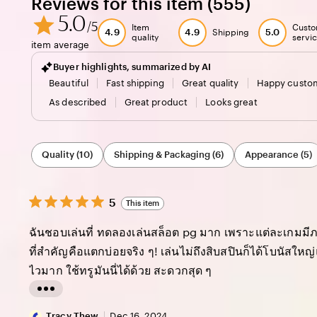
Reviews for this item (555)
5.0
/5
Item
Custo
4.9
4.9
5.0
Shipping
quality
servi
item average
Buyer highlights, summarized by AI
Beautiful
Fast shipping
Great quality
Happy custo
As described
Great product
Looks great
Filter
Quality (10)
Shipping & Packaging (6)
Appearance (5)
by
category
5
5
This item
out
of
ฉันชอบเล่นที่ ทดลองเล่นสล็อต pg มาก เพราะแต่ละเกมมี
5
stars
ที่สำคัญคือแตกบ่อยจริง ๆ! เล่นไม่ถึงสิบสปินก็ได้โบนัสให
ไวมาก ใช้ทรูมันนี่ได้ด้วย สะดวกสุด ๆ
L
i
Tracy Thew
Dec 16, 2024