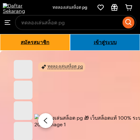
ทดลอง
ทดลองเล่นสล็อต pg
Skip
เล่น
to
Search
Browse
สล็อต
ontent
for
pg
items
or
สมัครสมาชิก
เข้าสู่ระบบ
shops
ทดลองเล่นสล็อต pg