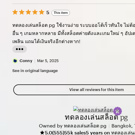
c
i
s
y
e
5
t
5
This item
out
T
w
i
of
ทดลองเล่นสล็อต pg ใช้งานง่าย ระบบออโต้เร็วทันใจ ไม่ต
5
h
b
n
stars
อื่น ๆ เกมหลากหลาย มีทั้งสล็อตค่ายดังและเกมใหม่ ๆ อัป
e
y
g
เพลิน แถมได้เงินจริงอีกต่างหาก!
w
L
r
a
e
L
u
v
i
Conny
Mar 5, 2025
r
i
s
See in original language
a
e
t
M
w
i
View all reviews for this item
a
b
n
r
y
g
i
k
r
ทดลองเล่นสล็อต pg
a
l
e
G
y
Owned by ทดลองเล่นสล็อต pg
|
Bangkok, 
v
5.0
(555)
55k sales
5 years on ทดลองเล่น
r
i