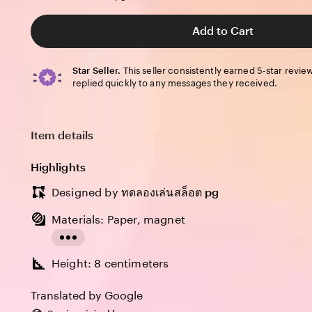
5
stars
Add to Cart
Star Seller.
This seller consistently earned 5-star revie
replied quickly to any messages they received.
Item details
Highlights
Designed by
ทดลองเล่นสล็อต pg
Materials: Paper, magnet
Read
Height: 8 centimeters
the
full
Translated by Google
description