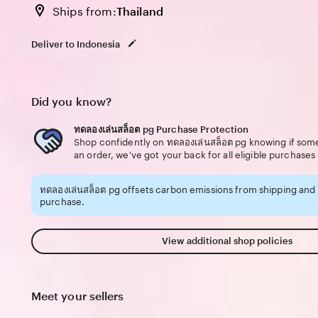
Ships from:
Thailand
Deliver to Indonesia
Did you know?
ทดลองเล่นสล็อต pg Purchase Protection
Shop confidently on ทดลองเล่นสล็อต pg knowing if som
an order, we've got your back for all eligible purchase
ทดลองเล่นสล็อต pg offsets carbon emissions from shipping and
purchase.
View additional shop policies
Meet your sellers