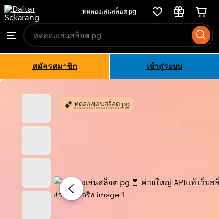
ทดลอง
ทดลองเล่นสล็อต pg
Skip
เล่น
to
Search
Browse
สล็อต
ontent
for
pg
items
or
สมัครสมาชิก
เข้าสู่ระบบ
shops
ทดลองเล่นสล็อต pg