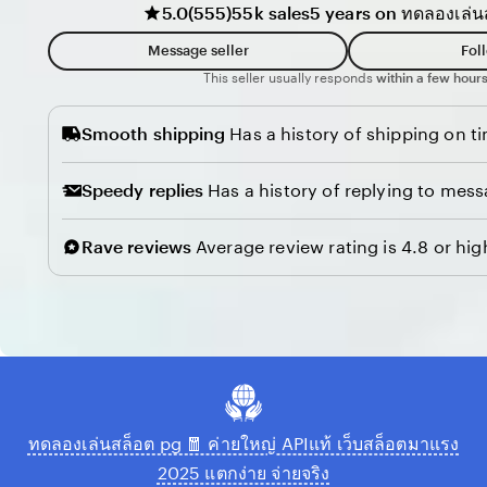
5.0
(555)
55k sales
5 years on ทดลองเล่น
r
i
i
e
Message seller
Fol
l
w
This seller usually responds
within a few hours
l
b
o
Smooth shipping
Has a history of shipping on t
y
C
Speedy replies
Has a history of replying to mess
o
n
Rave reviews
Average review rating is 4.8 or hig
n
y
ทดลองเล่นสล็อต pg 🧧 ค่ายใหญ่ APIแท้ เว็บสล็อตมาแรง
2025 แตกง่าย จ่ายจริง