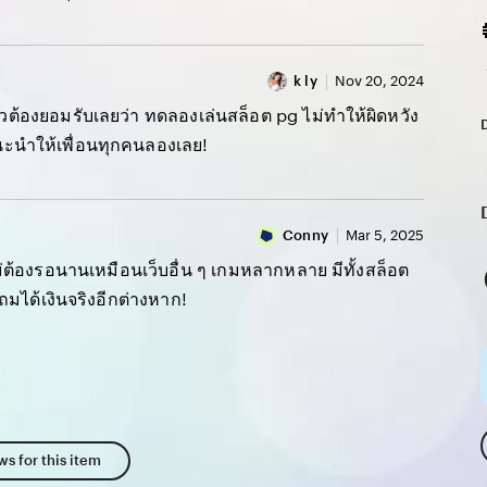
k ly
Nov 20, 2024
วต้องยอมรับเลยว่า ทดลองเล่นสล็อต pg ไม่ทำให้ผิดหวัง
D
นะนำให้เพื่อนทุกคนลองเลย!
Conny
Mar 5, 2025
่ต้องรอนานเหมือนเว็บอื่น ๆ เกมหลากหลาย มีทั้งสล็อต
มได้เงินจริงอีกต่างหาก!
ws for this item