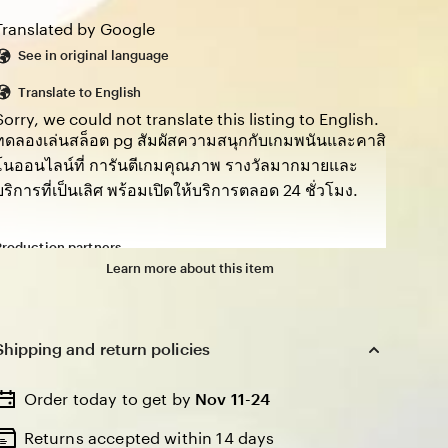
full
Translated by Google
description
See in original language
Translate to English
Sorry, we could not translate this listing to English.
ทดลองเล่นสล็อต pg สัมผัสความสนุกกับเกมพนันและคาสิ
โนออนไลน์ที่ การันตีเกมคุณภาพ รางวัลมากมายและ
บริการที่เป็นเลิศ พร้อมเปิดให้บริการตลอด 24 ชั่วโมง.
Production partners
Learn more about this item
ทดลองเล่นสล็อต pg makes this item with help from
Paperworks, The Netherlands
View all
Shipping and return policies
Order today to get by
Nov 11-24
Returns accepted
within 14 days