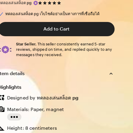
5
ทดลองเล่นสล็อต pg
out
of
ทดลองเล่นสล็อต pg เว็บไซต์อย่างเป็นทางการที่เชื่อถือได้
5
stars
Add to Cart
Star Seller.
This seller consistently earned 5-star
reviews, shipped on time, and replied quickly to any
messages they received.
Item details
Highlights
Designed by
ทดลองเล่นสล็อต pg
Materials: Paper, magnet
Read
Height: 8 centimeters
the