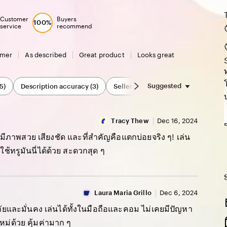
Customer
Buyers
100%
service
recommend
omer
As described
Great product
Looks great
Suggested
5)
Description accuracy (3)
Seller service (2)
Sizing & Fit (1)
Tracy Thew
Dec 16, 2024
ีภาพสวย เสียงชัด และที่สำคัญคือแตกบ่อยจริง ๆ! เล่น
้ทรูมันนี่ได้ด้วย สะดวกสุด ๆ
Laura Maria Grillo
Dec 6, 2024
ภัยและมั่นคง เล่นได้ทั้งในมือถือและคอม ไม่เคยมีปัญหา
ม่ด้วย คุ้มค่ามาก ๆ