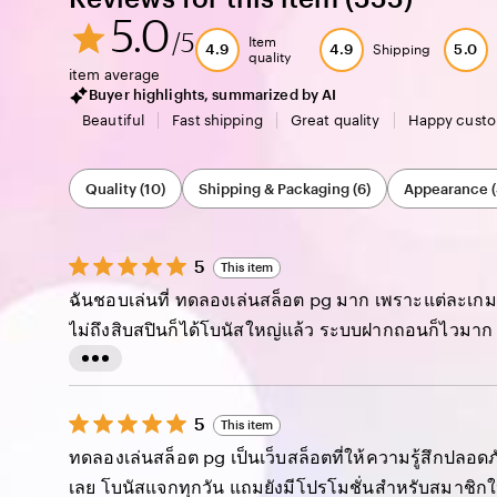
5.0
/5
Item
4.9
4.9
5.0
Shipping
quality
item average
Buyer highlights, summarized by AI
Beautiful
Fast shipping
Great quality
Happy cust
Filter
Quality (10)
Shipping & Packaging (6)
Appearance (
by
category
5
5
This item
out
ฉันชอบเล่นที่ ทดลองเล่นสล็อต pg มาก เพราะแต่ละเกมม
of
5
ไม่ถึงสิบสปินก็ได้โบนัสใหญ่แล้ว ระบบฝากถอนก็ไวมาก ใช
stars
L
i
5
5
This item
s
out
ทดลองเล่นสล็อต pg เป็นเว็บสล็อตที่ให้ความรู้สึกปลอด
of
t
5
เลย โบนัสแจกทุกวัน แถมยังมีโปรโมชั่นสำหรับสมาชิกให
i
stars