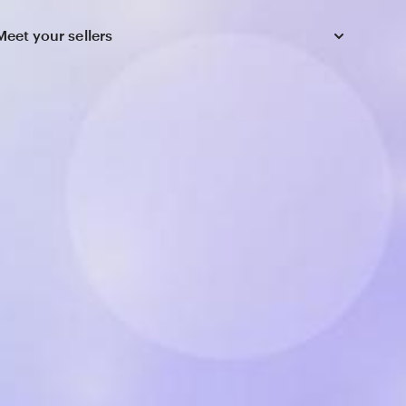
Meet your sellers