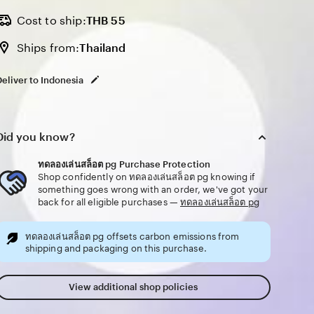
Cost to ship:
THB
55
Ships from:
Thailand
eliver to Indonesia
Did you know?
ทดลองเล่นสล็อต pg Purchase Protection
Shop confidently on ทดลองเล่นสล็อต pg knowing if
something goes wrong with an order, we've got your
back for all eligible purchases —
ทดลองเล่นสล็อต pg
ทดลองเล่นสล็อต pg offsets carbon emissions from
shipping and packaging on this purchase.
View additional shop policies