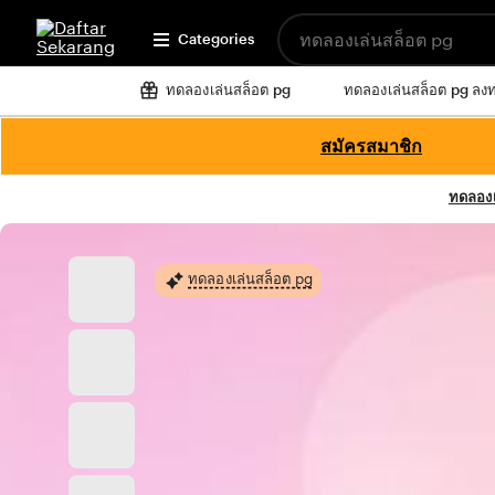
Skip
Search
ทดลอง
to
Categories
for
เล่น
Content
items
สล็อต
or
ทดลองเล่นสล็อต pg
ทดลองเล่นสล็อต pg ลงท
pg
shops
สมัครสมาชิก
ทดลองเ
ทดลองเล่นสล็อต pg