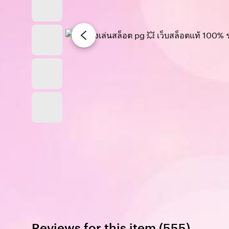
Reviews for this item (555)