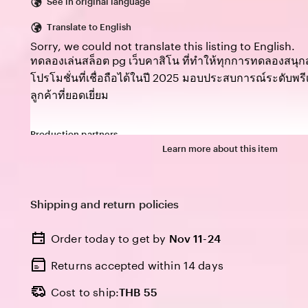
See in original language
Translate to English
Sorry, we could not translate this listing to English.
ทดลองเล่นสล็อต pg เว็บคาสิโน ที่ทำให้ทุกการทดลองสนุกส
โปรโมชั่นที่เชื่อถือได้ในปี 2025 มอบประสบการณ์ระดับพรี
ลูกค้าที่ยอดเยี่ยม
Production partners
Learn more about this item
ทดลองเล่นสล็อต pg makes this item with help from
Paperworks, The Netherlands
View all
Shipping and return policies
Order today to get by
Nov 11-24
Returns accepted
within 14 days
Cost to ship:
THB
55