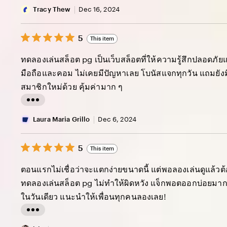
i
Tracy Thew
Dec 16, 2024
s
5
t
5
This item
out
i
of
ทดลองเล่นสล็อต pg เป็นเว็บสล็อตที่ให้ความรู้สึกปลอดภัยแล
5
n
stars
มือถือและคอม ไม่เคยมีปัญหาเลย โบนัสแจกทุกวัน แถมยัง
g
สมาชิกใหม่ด้วย คุ้มค่ามาก ๆ
r
e
L
v
i
Laura Maria Grillo
Dec 6, 2024
i
s
e
5
t
5
This item
out
w
i
of
ตอนแรกไม่เชื่อว่าจะแตกง่ายขนาดนี้ แต่พอลองเล่นดูแล้วต
5
b
n
stars
ทดลองเล่นสล็อต pg ไม่ทำให้ผิดหวัง แจ็กพอตออกบ่อยมาก 
y
g
ในวันเดียว แนะนำให้เพื่อนทุกคนลองเลย!
T
r
r
e
L