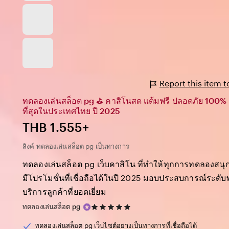
Report this item 
ทดลองเล่นสล็อต pg ⛳ คาสิโนสด แต้มฟรี ปลอดภัย 100% เว
ที่สุดในประเทศไทย ปี 2025
Price:
THB 1.555+
ลิงค์ ทดลองเล่นสล็อต pg เป็นทางการ
ทดลองเล่นสล็อต pg เว็บคาสิโน ที่ทำให้ทุกการทดลองสนุก
มีโปรโมชั่นที่เชื่อถือได้ในปี 2025 มอบประสบการณ์ระดับ
บริการลูกค้าที่ยอดเยี่ยม
5
ทดลองเล่นสล็อต pg
out
of
ทดลองเล่นสล็อต pg เว็บไซต์อย่างเป็นทางการที่เชื่อถือได้