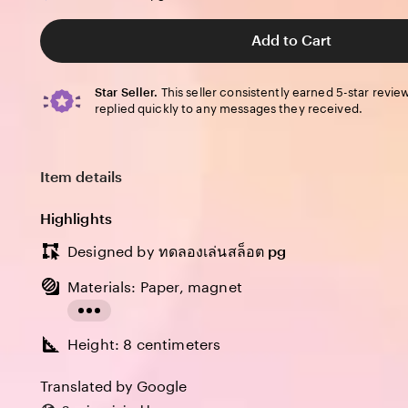
5
stars
Add to Cart
Star Seller.
This seller consistently earned 5-star revie
replied quickly to any messages they received.
Item details
Highlights
Designed by
ทดลองเล่นสล็อต pg
Materials: Paper, magnet
Read
Height: 8 centimeters
the
full
Translated by Google
description