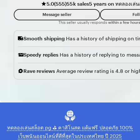
5.0
(555)
55k sales
5 years on ทดลองเล่น
r
i
i
e
Message seller
Fol
l
w
This seller usually responds
within a few hours
l
b
o
Smooth shipping
Has a history of shipping on t
y
C
Speedy replies
Has a history of replying to mess
o
n
Rave reviews
Average review rating is 4.8 or hig
n
y
ทดลองเล่นสล็อต pg ⛳ คาสิโนสด แต้มฟรี ปลอดภัย 100%
เว็บพนันออนไลน์ที่ดีที่สุดในประเทศไทย ปี 2025