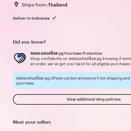
Ships from:
Thailand
Deliver to Indonesia
Did you know?
ทดลองเล่นสล็อต pg Purchase Protection
Shop confidently on ทดลองเล่นสล็อต pg knowing if som
an order, we've got your back for all eligible purchase
ทดลองเล่นสล็อต pg offsets carbon emissions from shipping and
purchase.
View additional shop policies
Meet your sellers