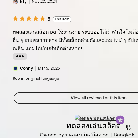
a
v
i
k ly
Nov 20, 2024
c
i
s
y
e
5
t
5
This item
out
T
w
i
of
ทดลองเล่นสล็อต pg ใช้งานง่าย ระบบออโต้เร็วทันใจ ไม่ต
5
h
b
n
stars
อื่น ๆ เกมหลากหลาย มีทั้งสล็อตค่ายดังและเกมใหม่ ๆ อัป
e
y
g
เพลิน แถมได้เงินจริงอีกต่างหาก!
w
L
r
a
e
L
u
v
i
Conny
Mar 5, 2025
r
i
s
See in original language
a
e
t
M
w
i
View all reviews for this item
a
b
n
r
y
g
i
k
r
ทดลองเล่นสล็อต pg
a
l
e
G
y
Owned by ทดลองเล่นสล็อต pg
|
Bangkok, 
v