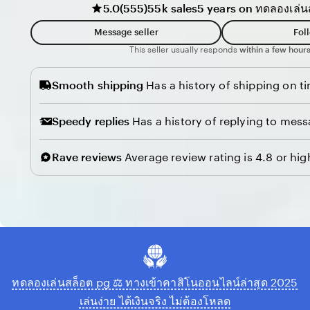
5.0
(555)
55k sales
5 years on ทดลองเล่น
r
i
i
e
Message seller
Fol
l
w
This seller usually responds
within a few hours
l
b
o
Smooth shipping
Has a history of shipping on t
y
C
Speedy replies
Has a history of replying to mess
o
n
Rave reviews
Average review rating is 4.8 or hig
n
y
ทดลองเล่นสล็อต pg ⚖️ ทางเข้าคาสิโนออนไลน์ล่าสุด 2025
เล่นง่าย ได้เงินจริง ไม่ต้องโหลด