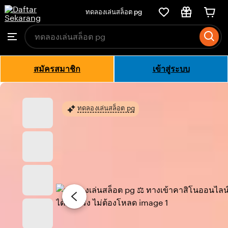
ทดลอง
ทดลองเล่นสล็อต pg
Skip
เล่น
to
Search
Browse
สล็อต
ontent
for
pg
items
or
สมัครสมาชิก
เข้าสู่ระบบ
shops
ทดลองเล่นสล็อต pg