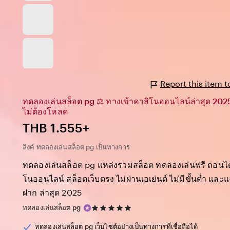
Report this item 
ทดลองเล่นสล็อต pg ⚖️ ทางเข้าคาสิโนออนไลน์ล่าสุด 2025 เ
ไม่ต้องโหลด
Price:
THB 1.555+
ลิงค์ ทดลองเล่นสล็อต pg เป็นทางการ
ทดลองเล่นสล็อต pg แหล่งรวมสล็อต ทดลองเล่นฟรี ถอนได
โนออนไลน์ สล็อตเว็บตรง ไม่ผ่านเอเย่นต์ ไม่มีขั้นต่ำ และแ
ฝาก ล่าสุด 2025
5
ทดลองเล่นสล็อต pg
out
of
ทดลองเล่นสล็อต pg เว็บไซต์อย่างเป็นทางการที่เชื่อถือได้