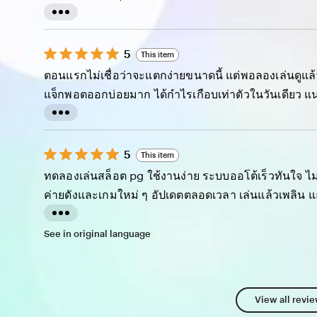
n
L
g
i
5
r
5
This item
s
out
e
ตอนแรกไม่เชื่อว่าจะแตกง่ายขนาดนี้ แต่พอลองเล่นดูแล้
of
t
5
v
แจ็กพอตออกบ่อยมาก ได้กำไรเกือบเท่าตัวในวันเดียว แ
i
stars
i
n
L
e
g
i
w
5
r
5
This item
s
out
b
e
ทดลองเล่นสล็อต pg ใช้งานง่าย ระบบออโต้เร็วทันใจ ไม
of
t
y
5
v
ค่ายดังและเกมใหม่ ๆ อัปเดตตลอดเวลา เล่นแล้วเพลิน แถ
i
stars
T
i
n
L
r
e
See in original language
g
i
a
w
r
s
c
b
e
t
y
y
v
i
View all revie
T
L
i