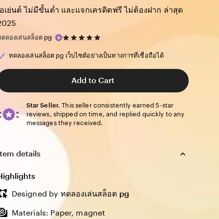
เอเย่นต์ ไม่มีขั้นต่ำ และแจกเครดิตฟรี ไม่ต้องฝาก ล่าสุด
2025
5
ทดลองเล่นสล็อต pg
out
of
ทดลองเล่นสล็อต pg เว็บไซต์อย่างเป็นทางการที่เชื่อถือได้
5
stars
Add to Cart
Star Seller.
This seller consistently earned 5-star
reviews, shipped on time, and replied quickly to any
messages they received.
Item details
Highlights
Designed by
ทดลองเล่นสล็อต pg
Materials: Paper, magnet