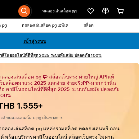
ทดลองเล่นสล็อต pg
ต pg
ทดลองเล่นสล็อต pg เอพีเค
สล็อต
เข้าสู่ระบบ
คาสิโนออนไลน์ที่ดีที่สุด 2025 ระบบทันสมัย ปลอดภัย 100%
ทดลองเล่นสล็อต pg 🧩 สล็อตเว็บตรง ค่ายใหญ่ APIแท้
เว็บสล็อตมาแรง 2025 แตกง่าย จ่ายจริงPP-มากกว่านั้น
คือ คาสิโนออนไลน์ที่ดีที่สุด 2025 ระบบทันสมัย ปลอดภัย
100%
Price:
THB 1.555+
ิงค์ ทดลองเล่นสล็อต pg เป็นทางการ
ทดลองเล่นสล็อต pg แหล่งรวมสล็อต ทดลองเล่นฟรี ถอน
ได้ พร้อมบริการคาสิโนออนไลน์ สล็อตเว็บตรง ไม่ผ่าน