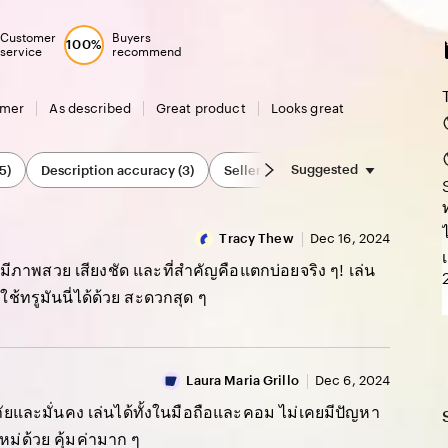
Customer
Buyers
100%
service
recommend
omer
As described
Great product
Looks great
Suggested
5)
Description accuracy (3)
Seller service (2)
Sizing & Fit (1)
Tracy Thew
Dec 16, 2024
ีภาพสวย เสียงชัด และที่สำคัญคือแตกบ่อยจริง ๆ! เล่น
้ทรูมันนี่ได้ด้วย สะดวกสุด ๆ
Laura Maria Grillo
Dec 6, 2024
ภัยและมั่นคง เล่นได้ทั้งในมือถือและคอม ไม่เคยมีปัญหา
ม่ด้วย คุ้มค่ามาก ๆ