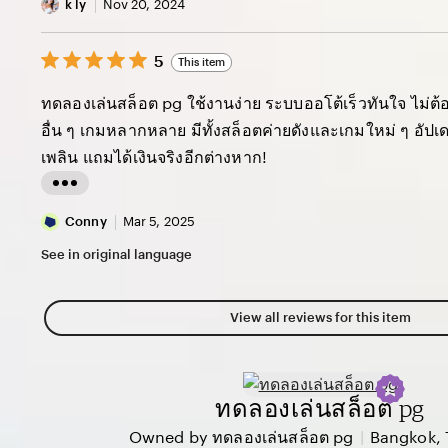
a
v
i
k ly
Nov 20, 2024
c
i
s
y
e
5
t
5
This item
out
T
w
i
of
ทดลองเล่นสล็อต pg ใช้งานง่าย ระบบออโต้เร็วทันใจ ไม่ต
5
h
b
n
stars
อื่น ๆ เกมหลากหลาย มีทั้งสล็อตค่ายดังและเกมใหม่ ๆ อัป
e
y
g
เพลิน แถมได้เงินจริงอีกต่างหาก!
w
L
r
a
e
L
u
v
i
Conny
Mar 5, 2025
r
i
s
See in original language
a
e
t
M
w
i
View all reviews for this item
a
b
n
r
y
g
i
k
r
ทดลองเล่นสล็อต pg
a
l
e
G
y
Owned by ทดลองเล่นสล็อต pg
|
Bangkok, 
v