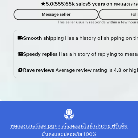
5.0
(555)
55k sales
5 years on ทดลองเล่น
r
i
i
e
Message seller
Fol
l
w
This seller usually responds
within a few hours
l
b
o
Smooth shipping
Has a history of shipping on t
y
C
Speedy replies
Has a history of replying to mess
o
n
Rave reviews
Average review rating is 4.8 or hig
n
y
ทดลองเล่นสล็อต pg 👀 สล็อตออนไลน์ เล่นง่าย ฟรีแต้ม
มั่นคงและปลอดภัย 100%