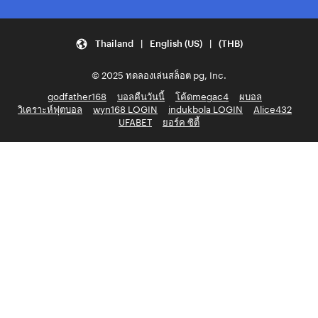
Thailand | English (US) | (THB)
© 2025 ทดลองเล่นสล็อต pg, Inc.
godfather168
บอลคืนวันนี้
โค้ดmegac4
ผบอล
วิเคราะห์ฟุตบอล
wyn168 LOGIN
indukbola LOGIN
Alice432
UFABET
ยอร์ค ซิตี้