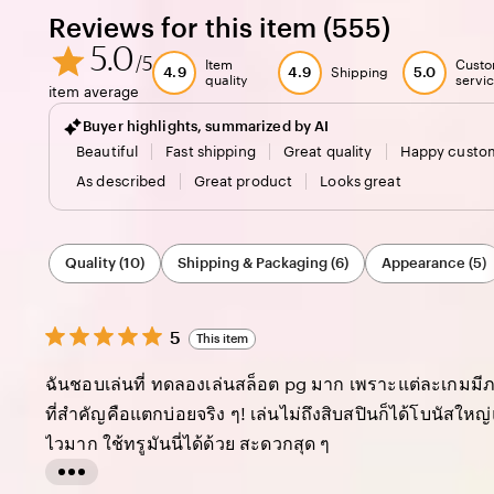
Reviews for this item (555)
5.0
/5
Item
Custo
4.9
4.9
5.0
Shipping
quality
servi
item average
Buyer highlights, summarized by AI
Beautiful
Fast shipping
Great quality
Happy custo
As described
Great product
Looks great
Filter
Quality (10)
Shipping & Packaging (6)
Appearance (5)
by
category
5
5
This item
out
of
ฉันชอบเล่นที่ ทดลองเล่นสล็อต pg มาก เพราะแต่ละเกมมี
5
stars
ที่สำคัญคือแตกบ่อยจริง ๆ! เล่นไม่ถึงสิบสปินก็ได้โบนัสให
ไวมาก ใช้ทรูมันนี่ได้ด้วย สะดวกสุด ๆ
L