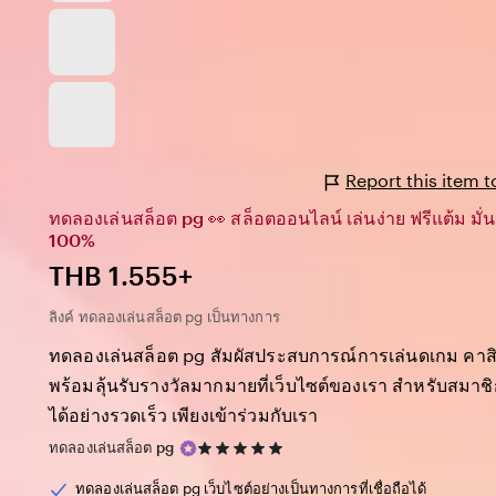
Report this item 
ทดลองเล่นสล็อต pg 👀 สล็อตออนไลน์ เล่นง่าย ฟรีแต้ม ม
100%
Price:
THB 1.555+
ลิงค์ ทดลองเล่นสล็อต pg เป็นทางการ
ทดลองเล่นสล็อต pg สัมผัสประสบการณ์การเล่นดเกม คาสิโน
พร้อมลุ้นรับรางวัลมากมายที่เว็บไซต์ของเรา สำหรับสมาชิ
ได้อย่างรวดเร็ว เพียงเข้าร่วมกับเรา
5
ทดลองเล่นสล็อต pg
out
of
ทดลองเล่นสล็อต pg เว็บไซต์อย่างเป็นทางการที่เชื่อถือได้