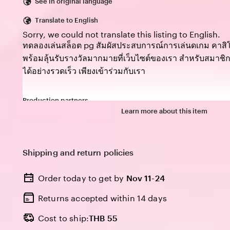
See in original language
Translate to English
Sorry, we could not translate this listing to English.
ทดลองเล่นสล็อต pg สัมผัสประสบการณ์การเล่นดเกม คาสิโนอ
พร้อมลุ้นรับรางวัลมากมายที่เว็บไซต์ของเรา สำหรับสมาชิก
ได้อย่างรวดเร็ว เพียงเข้าร่วมกับเรา
Production partners
Learn more about this item
ทดลองเล่นสล็อต pg makes this item with help from
Paperworks, The Netherlands
View all
Shipping and return policies
Order today to get by
Nov 11-24
Returns accepted
within 14 days
Cost to ship:
THB
55