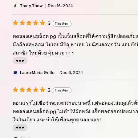
i
Tracy Thew
Dec 16, 2024
s
5
t
5
This item
out
i
of
ทดลองเล่นสล็อต pg เป็นเว็บสล็อตที่ให้ความรู้สึกปลอดภัยแล
5
n
stars
มือถือและคอม ไม่เคยมีปัญหาเลย โบนัสแจกทุกวัน แถมยัง
g
สมาชิกใหม่ด้วย คุ้มค่ามาก ๆ
r
e
L
v
i
Laura Maria Grillo
Dec 6, 2024
i
s
e
5
t
5
This item
out
w
i
of
ตอนแรกไม่เชื่อว่าจะแตกง่ายขนาดนี้ แต่พอลองเล่นดูแล้วต
5
b
n
stars
ทดลองเล่นสล็อต pg ไม่ทำให้ผิดหวัง แจ็กพอตออกบ่อยมาก 
y
g
ในวันเดียว แนะนำให้เพื่อนทุกคนลองเลย!
T
r
r
e
L