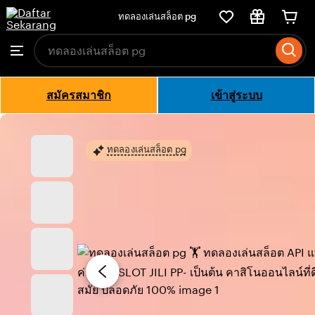
ทดลอง
ทดลองเล่นสล็อต pg
Skip
เล่น
to
Search
Browse
สล็อต
ontent
for
pg
items
or
สมัครสมาชิก
เข้าสู่ระบบ
shops
ทดลองเล่นสล็อต pg