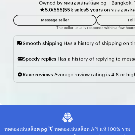
G
y
Owned by ทดลองเล่นสล็อต pg
|
Bangkok, 
v
5.0
(555)
55k sales
5 years on ทดลองเล่น
r
i
i
e
Message seller
Fol
l
w
This seller usually responds
within a few hours
l
b
o
Smooth shipping
Has a history of shipping on t
y
C
Speedy replies
Has a history of replying to mess
o
n
Rave reviews
Average review rating is 4.8 or hig
n
y
ทดลองเล่นสล็อต pg 🏋️ ทดลองเล่นสล็อต API แท้ 100% รวม