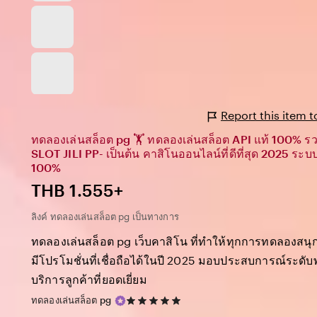
Report this item 
ทดลองเล่นสล็อต pg 🏋️ ทดลองเล่นสล็อต API แท้ 100% 
SLOT JILI PP- เป็นต้น คาสิโนออนไลน์ที่ดีที่สุด 2025 ระ
100%
Price:
THB 1.555+
ลิงค์ ทดลองเล่นสล็อต pg เป็นทางการ
ทดลองเล่นสล็อต pg เว็บคาสิโน ที่ทำให้ทุกการทดลองสนุก
มีโปรโมชั่นที่เชื่อถือได้ในปี 2025 มอบประสบการณ์ระดับ
บริการลูกค้าที่ยอดเยี่ยม
5
ทดลองเล่นสล็อต pg
out