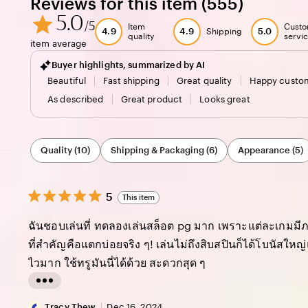
Reviews for this item (555)
5.0
/5
Item
Custo
4.9
4.9
5.0
Shipping
quality
servi
item average
Buyer highlights, summarized by AI
Beautiful
Fast shipping
Great quality
Happy custo
As described
Great product
Looks great
Filter
Quality (10)
Shipping & Packaging (6)
Appearance (5)
by
category
5
5
This item
out
of
ฉันชอบเล่นที่ ทดลองเล่นสล็อต pg มาก เพราะแต่ละเกมมี
5
stars
ที่สำคัญคือแตกบ่อยจริง ๆ! เล่นไม่ถึงสิบสปินก็ได้โบนัสให
ไวมาก ใช้ทรูมันนี่ได้ด้วย สะดวกสุด ๆ
L
i
Tracy Thew
Dec 16, 2024