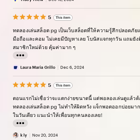
s
5
t
5
This item
out
i
of
ทดลองเล่นสล็อต pg เป็นเว็บสล็อตที่ให้ความรู้สึกปลอดภัยแล
5
n
stars
มือถือและคอม ไม่เคยมีปัญหาเลย โบนัสแจกทุกวัน แถมยัง
g
สมาชิกใหม่ด้วย คุ้มค่ามาก ๆ
r
e
L
v
i
Laura Maria Grillo
Dec 6, 2024
i
s
e
5
t
5
This item
out
w
i
of
ตอนแรกไม่เชื่อว่าจะแตกง่ายขนาดนี้ แต่พอลองเล่นดูแล้วต
5
b
n
stars
ทดลองเล่นสล็อต pg ไม่ทำให้ผิดหวัง แจ็กพอตออกบ่อยมาก 
y
g
ในวันเดียว แนะนำให้เพื่อนทุกคนลองเลย!
T
r
r
e
L
a
v
i
k ly
Nov 20, 2024