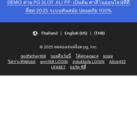
DEMO ค่าย PG SLOT JILI PP- เป็นต้น คาสิโนออนไลน์ที่ดี
ที่สุด 2025 ระบบทันสมัย ปลอดภัย 100%
Thailand | English (US) | (THB)
© 2025 ทดลองเล่นสล็อต pg, Inc.
godfather168
บอลคืนวันนี้
โค้ดmegac4
ผบอล
วิเคราะห์ฟุตบอล
wyn168 LOGIN
indukbola LOGIN
Alice432
UFABET
ยอร์ค ซิตี้