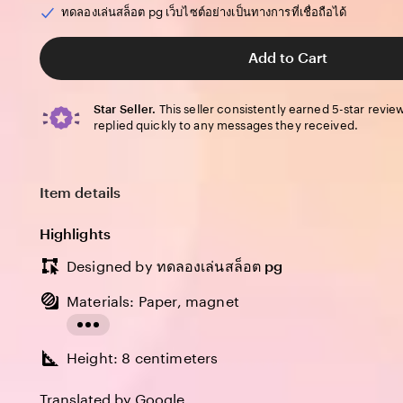
of
ทดลองเล่นสล็อต pg เว็บไซต์อย่างเป็นทางการที่เชื่อถือได้
5
stars
Add to Cart
Star Seller.
This seller consistently earned 5-star revie
replied quickly to any messages they received.
Item details
Highlights
Designed by
ทดลองเล่นสล็อต pg
Materials: Paper, magnet
Read
Height: 8 centimeters
the
full
Translated by Google