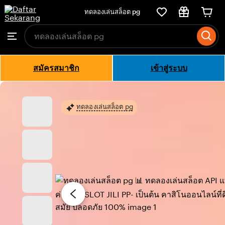
ทดลอง
ทดลองเล่นสล็อต pg
Skip
เล่น
to
Search
Browse
สล็อต
ontent
for
pg
items
or
สมัครสมาชิก
เข้าสู่ระบบ
shops
ทดลองเล่นสล็อต pg