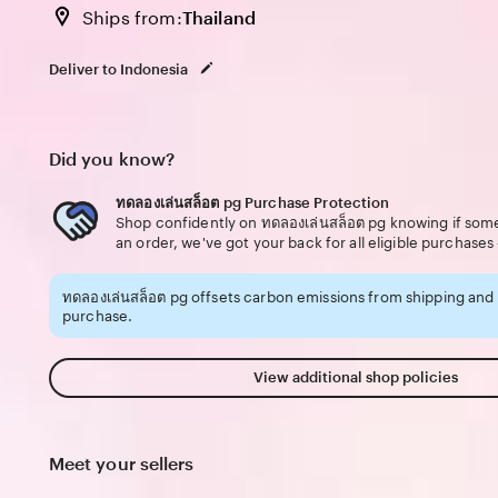
Ships from:
Thailand
Deliver to Indonesia
Did you know?
ทดลองเล่นสล็อต pg Purchase Protection
Shop confidently on ทดลองเล่นสล็อต pg knowing if som
an order, we've got your back for all eligible purchase
ทดลองเล่นสล็อต pg offsets carbon emissions from shipping and
purchase.
View additional shop policies
Meet your sellers