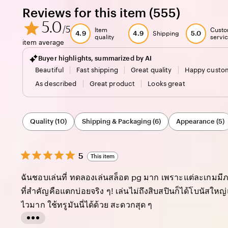
Reviews for this item (555)
5.0
/5
Item
Custo
4.9
4.9
5.0
Shipping
quality
servi
item average
Buyer highlights, summarized by AI
Beautiful
Fast shipping
Great quality
Happy custo
As described
Great product
Looks great
Filter
Quality (10)
Shipping & Packaging (6)
Appearance (5)
by
category
5
5
This item
out
of
ฉันชอบเล่นที่ ทดลองเล่นสล็อต pg มาก เพราะแต่ละเกมมี
5
stars
ที่สำคัญคือแตกบ่อยจริง ๆ! เล่นไม่ถึงสิบสปินก็ได้โบนัสให
ไวมาก ใช้ทรูมันนี่ได้ด้วย สะดวกสุด ๆ
L