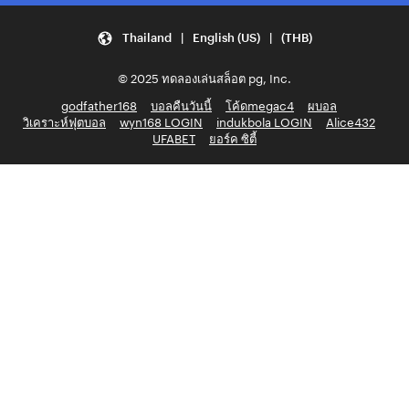
Thailand | English (US) | (THB)
© 2025 ทดลองเล่นสล็อต pg, Inc.
godfather168
บอลคืนวันนี้
โค้ดmegac4
ผบอล
วิเคราะห์ฟุตบอล
wyn168 LOGIN
indukbola LOGIN
Alice432
UFABET
ยอร์ค ซิตี้