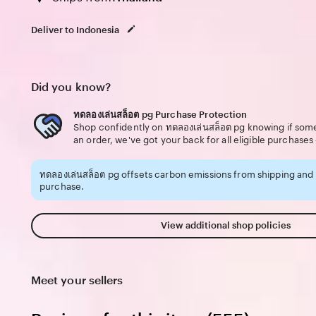
Deliver to Indonesia
Did you know?
ทดลองเล่นสล็อต pg Purchase Protection
Shop confidently on ทดลองเล่นสล็อต pg knowing if som
an order, we've got your back for all eligible purchase
ทดลองเล่นสล็อต pg offsets carbon emissions from shipping and
purchase.
View additional shop policies
Meet your sellers