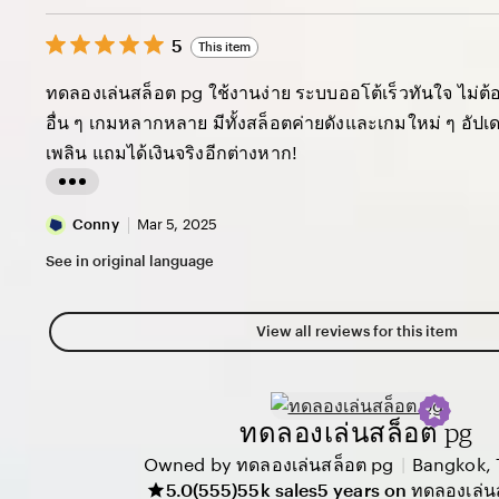
c
i
s
y
e
5
t
5
This item
out
T
w
i
of
ทดลองเล่นสล็อต pg ใช้งานง่าย ระบบออโต้เร็วทันใจ ไม่ต
5
h
b
n
stars
อื่น ๆ เกมหลากหลาย มีทั้งสล็อตค่ายดังและเกมใหม่ ๆ อัป
e
y
g
เพลิน แถมได้เงินจริงอีกต่างหาก!
w
L
r
a
e
L
u
v
i
Conny
Mar 5, 2025
r
i
s
See in original language
a
e
t
M
w
i
View all reviews for this item
a
b
n
r
y
g
i
k
r
ทดลองเล่นสล็อต pg
a
l
e
G
y
Owned by ทดลองเล่นสล็อต pg
|
Bangkok, 
v
5.0
(555)
55k sales
5 years on ทดลองเล่น
r
i