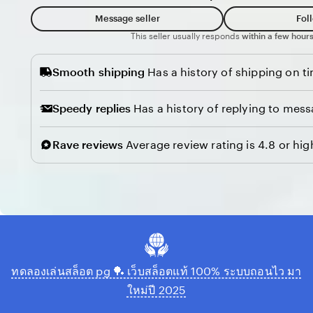
i
e
Message seller
Fol
l
w
This seller usually responds
within a few hours
l
b
o
Smooth shipping
Has a history of shipping on t
y
C
Speedy replies
Has a history of replying to mess
o
n
Rave reviews
Average review rating is 4.8 or hig
n
y
ทดลองเล่นสล็อต pg 🏓 เว็บสล็อตแท้ 100% ระบบถอนไว มา
ใหม่ปี 2025