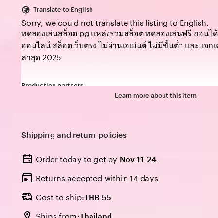
Translate to English
Sorry, we could not translate this listing to English.
ทดลองเล่นสล็อต pg แหล่งรวมสล็อต ทดลองเล่นฟรี ถอนได้
ออนไลน์ สล็อตเว็บตรง ไม่ผ่านเอเย่นต์ ไม่มีขั้นต่ำ และแจกเ
ล่าสุด 2025
Production partners
Learn more about this item
ทดลองเล่นสล็อต pg makes this item with help from
Paperworks, The Netherlands
View all
Shipping and return policies
Order today to get by
Nov 11-24
Returns accepted
within 14 days
Cost to ship:
THB
55
Ships from:
Thailand