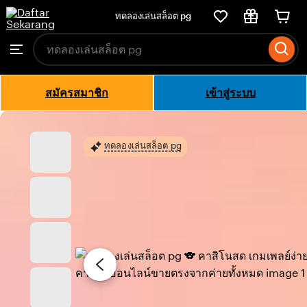
ทดลอง
ทดลองเล่นสล็อต pg
Skip
เล่น
to
Search
Browse
สล็อต
ontent
for
pg
items
or
สมัครสมาชิก
เข้าสู่ระบบ
shops
ทดลองเล่นสล็อต pg