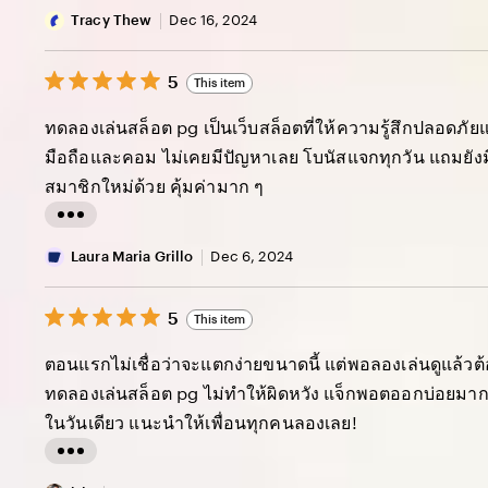
i
Tracy Thew
Dec 16, 2024
s
5
t
5
This item
out
i
of
ทดลองเล่นสล็อต pg เป็นเว็บสล็อตที่ให้ความรู้สึกปลอดภัยแล
5
n
stars
มือถือและคอม ไม่เคยมีปัญหาเลย โบนัสแจกทุกวัน แถมยัง
g
สมาชิกใหม่ด้วย คุ้มค่ามาก ๆ
r
e
L
v
i
Laura Maria Grillo
Dec 6, 2024
i
s
e
5
t
5
This item
out
w
i
of
ตอนแรกไม่เชื่อว่าจะแตกง่ายขนาดนี้ แต่พอลองเล่นดูแล้วต
5
b
n
stars
ทดลองเล่นสล็อต pg ไม่ทำให้ผิดหวัง แจ็กพอตออกบ่อยมาก 
y
g
ในวันเดียว แนะนำให้เพื่อนทุกคนลองเลย!
T
r
r
e
L