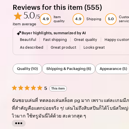
Reviews for this item (555)
5.0
/5
Item
Custo
4.9
4.9
5.0
Shipping
quality
servi
item average
Buyer highlights, summarized by AI
Beautiful
Fast shipping
Great quality
Happy custo
As described
Great product
Looks great
Filter
Quality (10)
Shipping & Packaging (6)
Appearance (5)
by
category
5
5
This item
out
of
ฉันชอบเล่นที่ ทดลองเล่นสล็อต pg มาก เพราะแต่ละเกมมี
5
stars
ที่สำคัญคือแตกบ่อยจริง ๆ! เล่นไม่ถึงสิบสปินก็ได้โบนัสให
ไวมาก ใช้ทรูมันนี่ได้ด้วย สะดวกสุด ๆ
L