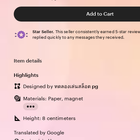
5
stars
Add to Cart
Star Seller.
This seller consistently earned 5-star revie
replied quickly to any messages they received.
Item details
Highlights
Designed by
ทดลองเล่นสล็อต pg
Materials: Paper, magnet
Read
Height: 8 centimeters
the
full
Translated by Google
description