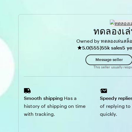
n
h
a
e
g
e
u
w
r
w
r
b
e
a
y
ทดลองเล่
v
M
k
i
Owned by ทดลองเล่นสล็
a
l
e
5.0
(555)
55k sales
5 ye
r
y
w
i
Message seller
b
a
This seller usually res
y
G
C
r
o
i
n
Smooth shipping
Has a
Speedy replie
l
n
history of shipping on time
of replying t
l
y
with tracking.
quickly.
o