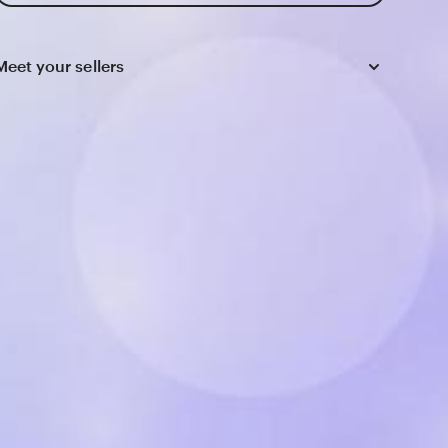
Meet your sellers