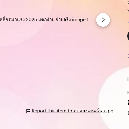
Report this item to ทดลองเล่นสล็อต pg