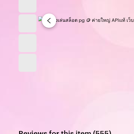
Reviews for this item (555)