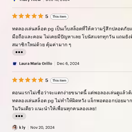
s
5
t
5
This item
out
i
of
ทดลองเล่นสล็อต pg เป็นเว็บสล็อตที่ให้ความรู้สึกปลอดภัยแล
5
n
stars
มือถือและคอม ไม่เคยมีปัญหาเลย โบนัสแจกทุกวัน แถมยัง
g
สมาชิกใหม่ด้วย คุ้มค่ามาก ๆ
r
e
L
v
i
Laura Maria Grillo
Dec 6, 2024
i
s
e
5
t
5
This item
out
w
i
of
ตอนแรกไม่เชื่อว่าจะแตกง่ายขนาดนี้ แต่พอลองเล่นดูแล้วต
5
b
n
stars
ทดลองเล่นสล็อต pg ไม่ทำให้ผิดหวัง แจ็กพอตออกบ่อยมาก 
y
g
ในวันเดียว แนะนำให้เพื่อนทุกคนลองเลย!
T
r
r
e
L
a
v
i
k ly
Nov 20, 2024