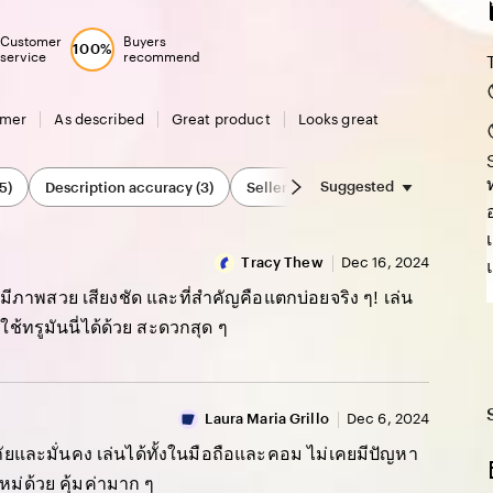
Customer
Buyers
100%
service
recommend
omer
As described
Great product
Looks great
Suggested
5)
Description accuracy (3)
Seller service (2)
Sizing & Fit (1)
Tracy Thew
Dec 16, 2024
แ
ีภาพสวย เสียงชัด และที่สำคัญคือแตกบ่อยจริง ๆ! เล่น
้ทรูมันนี่ได้ด้วย สะดวกสุด ๆ
Laura Maria Grillo
Dec 6, 2024
ภัยและมั่นคง เล่นได้ทั้งในมือถือและคอม ไม่เคยมีปัญหา
ม่ด้วย คุ้มค่ามาก ๆ