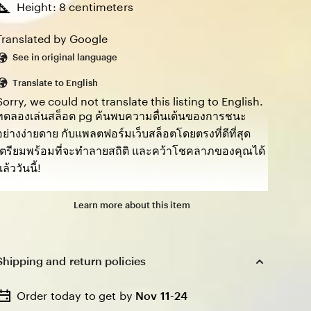
Height: 8 centimeters
the
full
Translated by Google
description
See in original language
Translate to English
Sorry, we could not translate this listing to English.
ทดลองเล่นสล็อต pg ค้นพบความตื่นเต้นของการชนะ
อย่างง่ายดาย กับแพลตฟอร์มเว็บสล็อตโดยตรงที่ดีที่สุด
เตรียมพร้อมที่จะทำลายสถิติ และคว้าโชคลาภของคุณได้
ล้ววันนี้!
Learn more about this item
Production partners
ทดลองเล่นสล็อต pg makes this item with help from
Paperworks, The Netherlands
View all
Shipping and return policies
Order today to get by
Nov 11-24