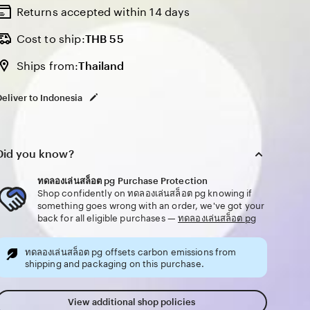
Returns accepted
within 14 days
Cost to ship:
THB
55
Ships from:
Thailand
eliver to Indonesia
Did you know?
ทดลองเล่นสล็อต pg Purchase Protection
Shop confidently on ทดลองเล่นสล็อต pg knowing if
something goes wrong with an order, we've got your
back for all eligible purchases —
ทดลองเล่นสล็อต pg
ทดลองเล่นสล็อต pg offsets carbon emissions from
shipping and packaging on this purchase.
View additional shop policies