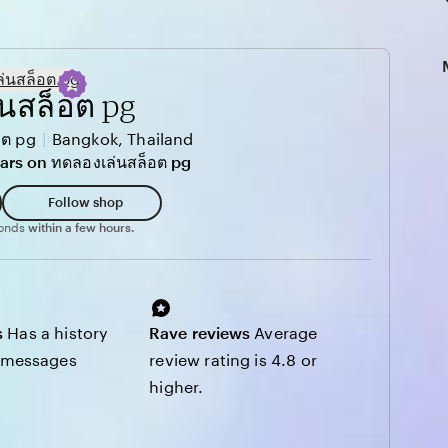
นสล็อต pg
อต pg
|
Bangkok, Thailand
ars on ทดลองเล่นสล็อต pg
Follow shop
ponds
within a few hours.
s
Has a history
Rave reviews
Average
o messages
review rating is 4.8 or
higher.