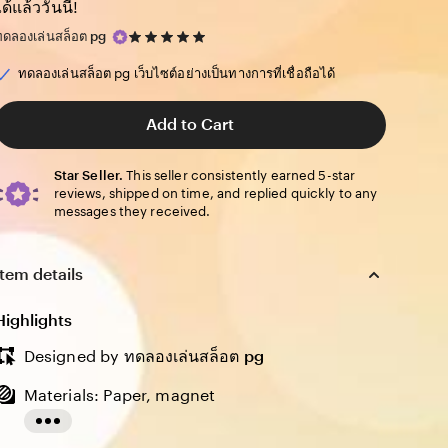
ด้แล้ววันนี้!
5
ทดลองเล่นสล็อต pg
out
of
ทดลองเล่นสล็อต pg เว็บไซต์อย่างเป็นทางการที่เชื่อถือได้
5
stars
Add to Cart
Star Seller.
This seller consistently earned 5-star
reviews, shipped on time, and replied quickly to any
messages they received.
Item details
Highlights
Designed by
ทดลองเล่นสล็อต pg
Materials: Paper, magnet
Read