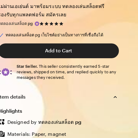
ไม่ผ่านเอเย่นต์ มาพร้อมระบบ ทดลองเล่นสล็อตฟรี
รองรับทุกแพลตฟอร์ม สมัครเลย
5
ทดลองเล่นสล็อต pg
out
of
ทดลองเล่นสล็อต pg เว็บไซต์อย่างเป็นทางการที่เชื่อถือได้
5
stars
Add to Cart
Star Seller.
This seller consistently earned 5-star
reviews, shipped on time, and replied quickly to any
messages they received.
Item details
Highlights
Designed by
ทดลองเล่นสล็อต pg
Materials: Paper, magnet