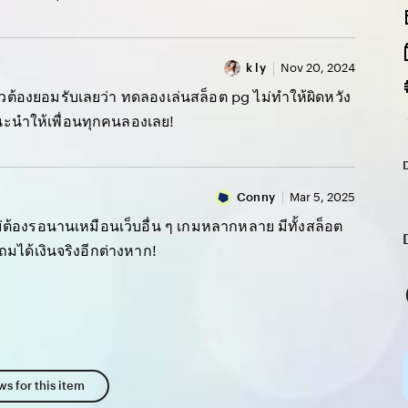
k ly
Nov 20, 2024
วต้องยอมรับเลยว่า ทดลองเล่นสล็อต pg ไม่ทำให้ผิดหวัง
นะนำให้เพื่อนทุกคนลองเลย!
D
Conny
Mar 5, 2025
่ต้องรอนานเหมือนเว็บอื่น ๆ เกมหลากหลาย มีทั้งสล็อต
มได้เงินจริงอีกต่างหาก!
ws for this item