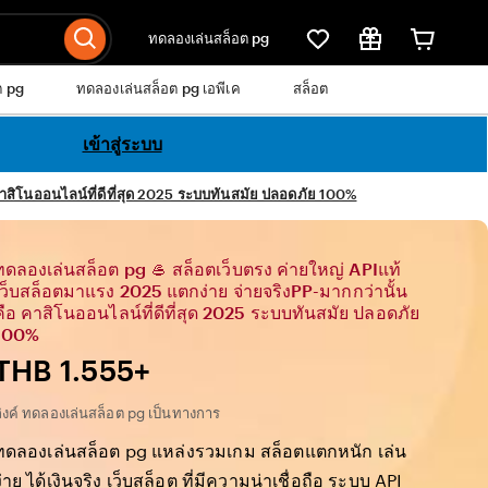
ทดลองเล่นสล็อต pg
ต pg
ทดลองเล่นสล็อต pg เอพีเค
สล็อต
เข้าสู่ระบบ
คาสิโนออนไลน์ที่ดีที่สุด 2025 ระบบทันสมัย ปลอดภัย 100%
ทดลองเล่นสล็อต pg 🥌 สล็อตเว็บตรง ค่ายใหญ่ APIแท้
เว็บสล็อตมาแรง 2025 แตกง่าย จ่ายจริงPP-มากกว่านั้น
คือ คาสิโนออนไลน์ที่ดีที่สุด 2025 ระบบทันสมัย ปลอดภัย
100%
Price:
THB 1.555+
ิงค์ ทดลองเล่นสล็อต pg เป็นทางการ
ทดลองเล่นสล็อต pg แหล่งรวมเกม สล็อตแตกหนัก เล่น
ง่าย ได้เงินจริง เว็บสล็อต ที่มีความน่าเชื่อถือ ระบบ API