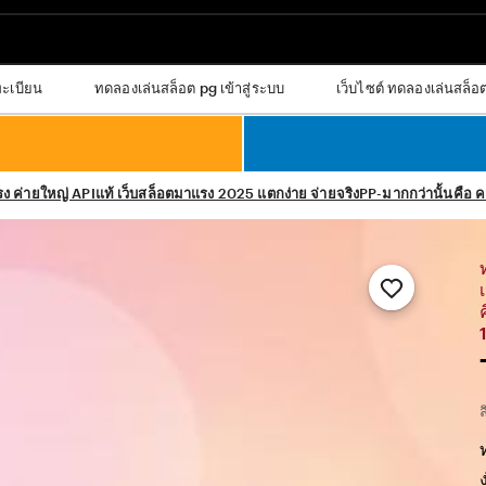
ะเบียน
ทดลองเล่นสล็อต pg เข้าสู่ระบบ
เว็บไซต์ ทดลองเล่นสล็อ
รง ค่ายใหญ่ APIแท้ เว็บสล็อตมาแรง 2025 แตกง่าย จ่ายจริงPP-มากกว่านั้นคือ 
Add
to
Favorites
ล