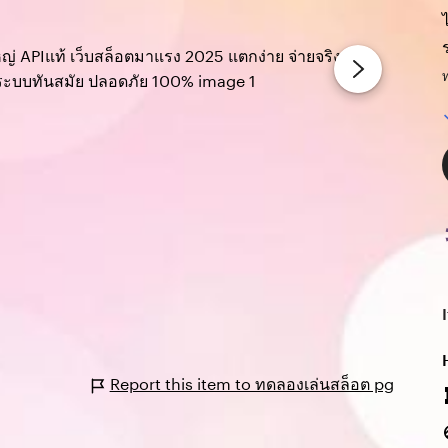
Report this item to ทดลองเล่นสล็อต pg