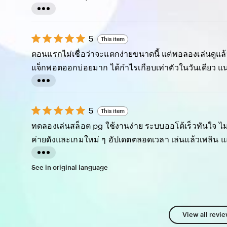
n
L
g
i
5
r
5
This item
s
out
e
ตอนแรกไม่เชื่อว่าจะแตกง่ายขนาดนี้ แต่พอลองเล่นดูแล้
of
t
5
v
แจ็กพอตออกบ่อยมาก ได้กำไรเกือบเท่าตัวในวันเดียว แ
i
stars
i
n
L
e
g
i
w
5
r
5
This item
s
out
b
e
ทดลองเล่นสล็อต pg ใช้งานง่าย ระบบออโต้เร็วทันใจ ไม
of
t
y
5
v
ค่ายดังและเกมใหม่ ๆ อัปเดตตลอดเวลา เล่นแล้วเพลิน แถ
i
stars
T
i
n
L
r
e
See in original language
g
i
a
w
r
s
c
b
e
t
y
y
v
i
View all revie
T
L
i