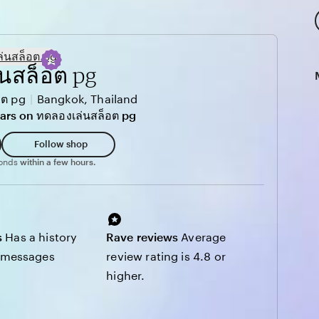
นสล็อต pg
อต pg
|
Bangkok, Thailand
ars on ทดลองเล่นสล็อต pg
Follow shop
ponds
within a few hours.
s
Has a history
Rave reviews
Average
o messages
review rating is 4.8 or
higher.