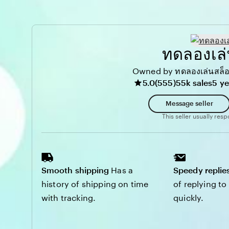
n
h
a
e
g
e
u
w
r
w
r
b
e
a
y
ทดลองเล่
v
M
k
i
Owned by ทดลองเล่นสล็
a
l
e
5.0
(555)
55k sales
5 ye
r
y
w
i
Message seller
b
a
This seller usually res
y
G
C
r
o
i
n
Smooth shipping
Has a
Speedy replie
l
n
history of shipping on time
of replying t
l
y
with tracking.
quickly.
o