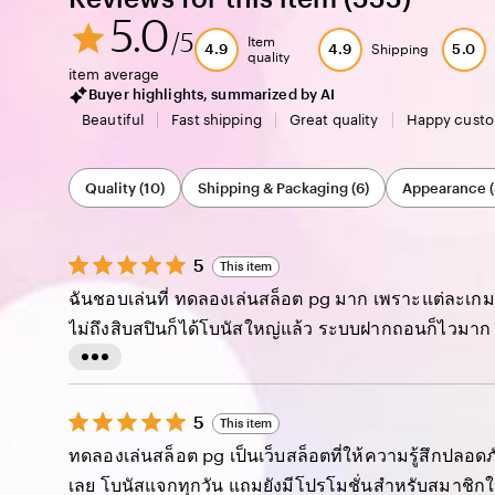
5.0
/5
Item
4.9
4.9
5.0
Shipping
quality
item average
Buyer highlights, summarized by AI
Beautiful
Fast shipping
Great quality
Happy cust
Filter
Quality (10)
Shipping & Packaging (6)
Appearance (
by
category
5
5
This item
out
ฉันชอบเล่นที่ ทดลองเล่นสล็อต pg มาก เพราะแต่ละเกมม
of
5
ไม่ถึงสิบสปินก็ได้โบนัสใหญ่แล้ว ระบบฝากถอนก็ไวมาก ใช
stars
L
i
5
5
This item
s
out
ทดลองเล่นสล็อต pg เป็นเว็บสล็อตที่ให้ความรู้สึกปลอด
of
t
5
เลย โบนัสแจกทุกวัน แถมยังมีโปรโมชั่นสำหรับสมาชิกให
i
stars