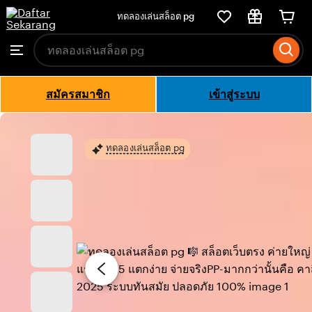
ทดลอง
ทดลองเล่นสล็อต pg
Skip
เล่น
to
Search
Browse
สล็อต
ontent
for
pg
items
or
สมัครสมาชิก
เข้าสู่ระบบ
shops
ทดลองเล่นสล็อต pg