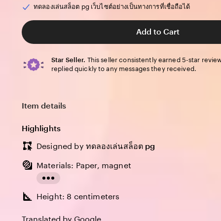
of
ทดลองเล่นสล็อต pg เว็บไซต์อย่างเป็นทางการที่เชื่อถือได้
5
stars
Add to Cart
Star Seller.
This seller consistently earned 5-star revie
replied quickly to any messages they received.
Item details
Highlights
Designed by
ทดลองเล่นสล็อต pg
Materials: Paper, magnet
Read
Height: 8 centimeters
the
full
Translated by Google