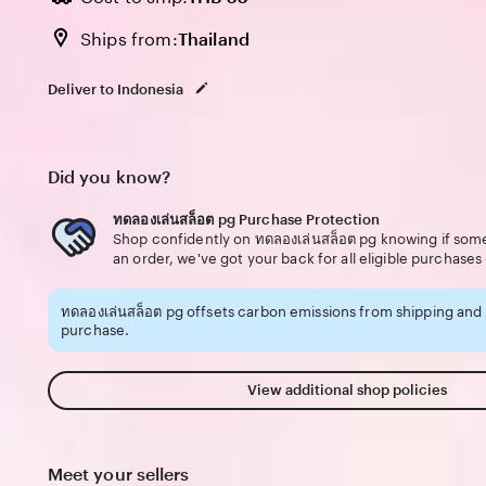
Ships from:
Thailand
Deliver to Indonesia
Did you know?
ทดลองเล่นสล็อต pg Purchase Protection
Shop confidently on ทดลองเล่นสล็อต pg knowing if som
an order, we've got your back for all eligible purchase
ทดลองเล่นสล็อต pg offsets carbon emissions from shipping and
purchase.
View additional shop policies
Meet your sellers