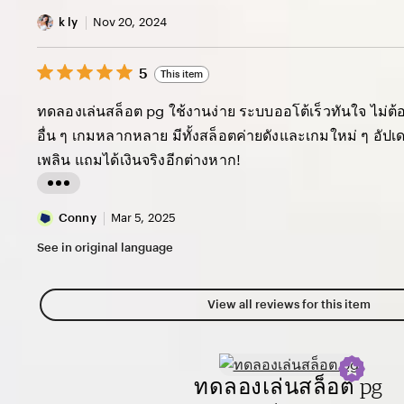
a
v
i
k ly
Nov 20, 2024
c
i
s
y
e
5
t
5
This item
out
T
w
i
of
ทดลองเล่นสล็อต pg ใช้งานง่าย ระบบออโต้เร็วทันใจ ไม่ต
5
h
b
n
stars
อื่น ๆ เกมหลากหลาย มีทั้งสล็อตค่ายดังและเกมใหม่ ๆ อัป
e
y
g
เพลิน แถมได้เงินจริงอีกต่างหาก!
w
L
r
a
e
L
u
v
i
Conny
Mar 5, 2025
r
i
s
See in original language
a
e
t
M
w
i
View all reviews for this item
a
b
n
r
y
g
i
k
r
ทดลองเล่นสล็อต pg
a
l
e