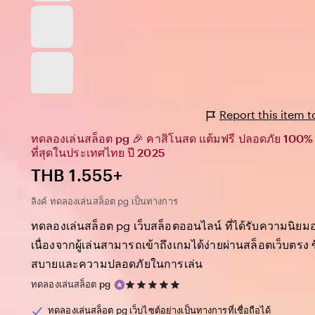
Report this item 
ทดลองเล่นสล็อต pg 🎉 คาสิโนสด แต้มฟรี ปลอดภัย 100% เ
ที่สุดในประเทศไทย ปี 2025
Price:
THB 1.555+
ลิงค์ ทดลองเล่นสล็อต pg เป็นทางการ
ทดลองเล่นสล็อต pg เว็บสล็อตออนไลน์ ที่ได้รับความนิยมอ
เนื่องจากผู้เล่นสามารถเข้าถึงเกมได้ง่ายผ่านสล็อตเว็บตรง
สบายและความปลอดภัยในการเล่น
5
ทดลองเล่นสล็อต pg
out
of
ทดลองเล่นสล็อต pg เว็บไซต์อย่างเป็นทางการที่เชื่อถือได้