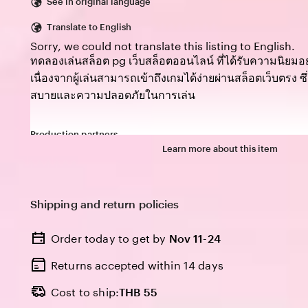
See in original language
Translate to English
Sorry, we could not translate this listing to English.
ทดลองเล่นสล็อต pg เว็บสล็อตออนไลน์ ที่ได้รับความนิยมอ
เนื่องจากผู้เล่นสามารถเข้าถึงเกมได้ง่ายผ่านสล็อตเว็บตรง 
สบายและความปลอดภัยในการเล่น
Production partners
Learn more about this item
ทดลองเล่นสล็อต pg makes this item with help from
Paperworks, The Netherlands
View all
Shipping and return policies
Order today to get by
Nov 11-24
Returns accepted
within 14 days
Cost to ship:
THB
55