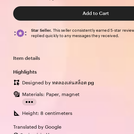
5
stars
Add to Cart
Star Seller.
This seller consistently earned 5-star revie
replied quickly to any messages they received.
Item details
Highlights
Designed by
ทดลองเล่นสล็อต pg
Materials: Paper, magnet
Read
Height: 8 centimeters
the
full
Translated by Google
description