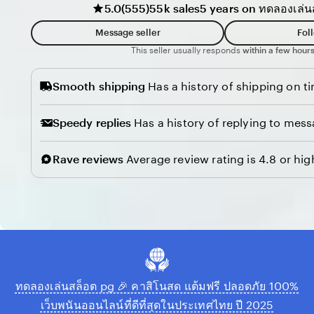
5.0
(555)
55k sales
5 years on ทดลองเล่น
r
i
i
e
Message seller
Fol
l
w
This seller usually responds
within a few hours
l
b
o
Smooth shipping
Has a history of shipping on t
y
C
Speedy replies
Has a history of replying to mess
o
n
Rave reviews
Average review rating is 4.8 or hig
n
y
ทดลองเล่นสล็อต pg 🎉 คาสิโนสด แต้มฟรี ปลอดภัย 100%
เว็บพนันออนไลน์ที่ดีที่สุดในประเทศไทย ปี 2025