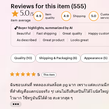
Reviews for this item (555)
5.0
/5
Item
Custo
4.9
4.9
5.0
Shipping
quality
servi
item average
Buyer highlights, summarized by AI
Beautiful
Fast shipping
Great quality
Happy custo
As described
Great product
Looks great
Filter
Quality (10)
Shipping & Packaging (6)
Appearance (5)
by
category
5
5
This item
out
of
ฉันชอบเล่นที่ ทดลองเล่นสล็อต pg มาก เพราะแต่ละเกมมี
5
stars
ที่สำคัญคือแตกบ่อยจริง ๆ! เล่นไม่ถึงสิบสปินก็ได้โบนัสให
ไวมาก ใช้ทรูมันนี่ได้ด้วย สะดวกสุด ๆ
L