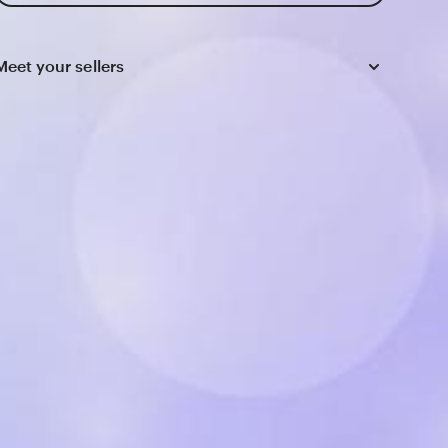
Meet your sellers