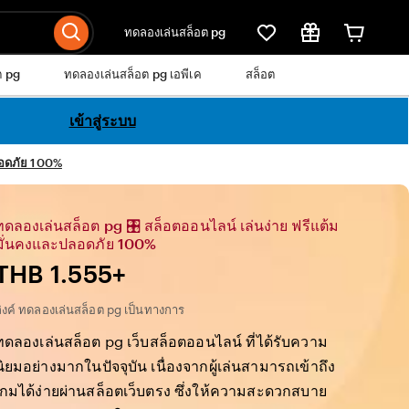
ทดลองเล่นสล็อต pg
ต pg
ทดลองเล่นสล็อต pg เอพีเค
สล็อต
เข้าสู่ระบบ
ลอดภัย 100%
ทดลองเล่นสล็อต pg 🎛️ สล็อตออนไลน์ เล่นง่าย ฟรีแต้ม
มั่นคงและปลอดภัย 100%
Price:
THB 1.555+
ิงค์ ทดลองเล่นสล็อต pg เป็นทางการ
ทดลองเล่นสล็อต pg เว็บสล็อตออนไลน์ ที่ได้รับความ
นิยมอย่างมากในปัจจุบัน เนื่องจากผู้เล่นสามารถเข้าถึง
เกมได้ง่ายผ่านสล็อตเว็บตรง ซึ่งให้ความสะดวกสบาย