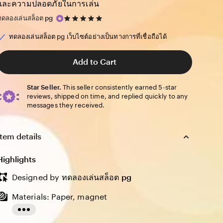
และความปลอดภัยในการเล่น
5
ทดลองเล่นสล็อต pg
out
of
ทดลองเล่นสล็อต pg เว็บไซต์อย่างเป็นทางการที่เชื่อถือได้
5
stars
Add to Cart
Star Seller.
This seller consistently earned 5-star
reviews, shipped on time, and replied quickly to any
messages they received.
Item details
Highlights
Designed by
ทดลองเล่นสล็อต pg
Materials: Paper, magnet
Read