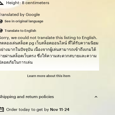
Height: 8 centimeters
the
full
Translated by Google
description
See in original language
Translate to English
Sorry, we could not translate this listing to English.
ทดลองเล่นสล็อต pg เว็บสล็อตออนไลน์ ที่ได้รับความนิยม
อย่างมากในปัจจุบัน เนื่องจากผู้เล่นสามารถเข้าถึงเกมได้
ง่ายผ่านสล็อตเว็บตรง ซึ่งให้ความสะดวกสบายและความ
ปลอดภัยในการเล่น
Learn more about this item
Production partners
ทดลองเล่นสล็อต pg makes this item with help from
Paperworks, The Netherlands
View all
Shipping and return policies
Order today to get by
Nov 11-24