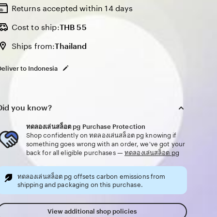
Returns accepted
within 14 days
Cost to ship:
THB
55
Ships from:
Thailand
eliver to Indonesia
Did you know?
ทดลองเล่นสล็อต pg Purchase Protection
Shop confidently on ทดลองเล่นสล็อต pg knowing if
something goes wrong with an order, we've got your
back for all eligible purchases —
ทดลองเล่นสล็อต pg
ทดลองเล่นสล็อต pg offsets carbon emissions from
shipping and packaging on this purchase.
View additional shop policies