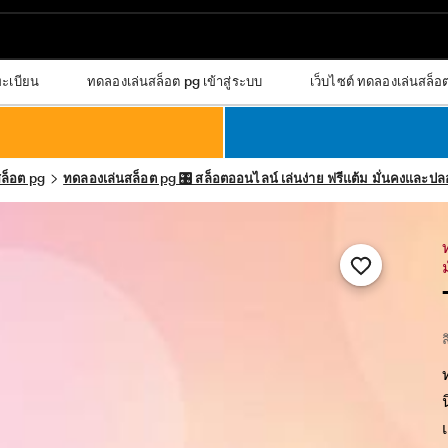
ะเบียน
ทดลองเล่นสล็อต pg เข้าสู่ระบบ
เว็บไซต์ ทดลองเล่นสล็อ
ล็อต pg
ทดลองเล่นสล็อต pg 🎛️ สล็อตออนไลน์ เล่นง่าย ฟรีแต้ม มั่นคงและป
Add
to
Favorites
ล