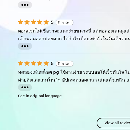
n
L
g
i
5
r
5
This item
s
out
e
ตอนแรกไม่เชื่อว่าจะแตกง่ายขนาดนี้ แต่พอลองเล่นดูแล้
of
t
5
v
แจ็กพอตออกบ่อยมาก ได้กำไรเกือบเท่าตัวในวันเดียว แ
i
stars
i
n
L
e
g
i
w
5
r
5
This item
s
out
b
e
ทดลองเล่นสล็อต pg ใช้งานง่าย ระบบออโต้เร็วทันใจ ไม
of
t
y
5
v
ค่ายดังและเกมใหม่ ๆ อัปเดตตลอดเวลา เล่นแล้วเพลิน แถ
i
stars
T
i
n
L
r
e
See in original language
g
i
a
w
r
s
c
b
e
t
y
y
v
i
View all revie
T
L
i