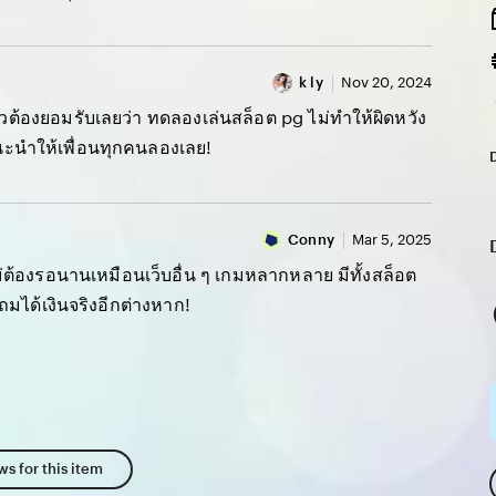
k ly
Nov 20, 2024
วต้องยอมรับเลยว่า ทดลองเล่นสล็อต pg ไม่ทำให้ผิดหวัง
นะนำให้เพื่อนทุกคนลองเลย!
D
Conny
Mar 5, 2025
่ต้องรอนานเหมือนเว็บอื่น ๆ เกมหลากหลาย มีทั้งสล็อต
มได้เงินจริงอีกต่างหาก!
ws for this item