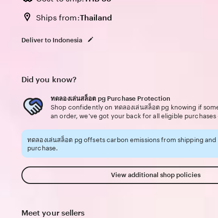
Ships from:
Thailand
Deliver to Indonesia
Did you know?
ทดลองเล่นสล็อต pg Purchase Protection
Shop confidently on ทดลองเล่นสล็อต pg knowing if som
an order, we've got your back for all eligible purchase
ทดลองเล่นสล็อต pg offsets carbon emissions from shipping and
purchase.
View additional shop policies
Meet your sellers