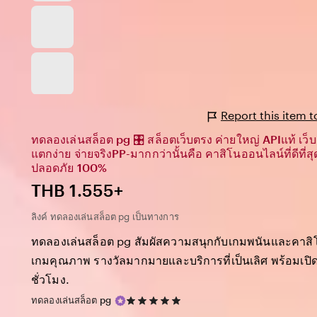
Report this item 
ทดลองเล่นสล็อต pg 🎛️ สล็อตเว็บตรง ค่ายใหญ่ APIแท้ เ
แตกง่าย จ่ายจริงPP-มากกว่านั้นคือ คาสิโนออนไลน์ที่ดีที่
ปลอดภัย 100%
Price:
THB 1.555+
ลิงค์ ทดลองเล่นสล็อต pg เป็นทางการ
ทดลองเล่นสล็อต pg สัมผัสความสนุกกับเกมพนันและคาสิโน
เกมคุณภาพ รางวัลมากมายและบริการที่เป็นเลิศ พร้อมเปิ
ชั่วโมง.
5
ทดลองเล่นสล็อต pg
out