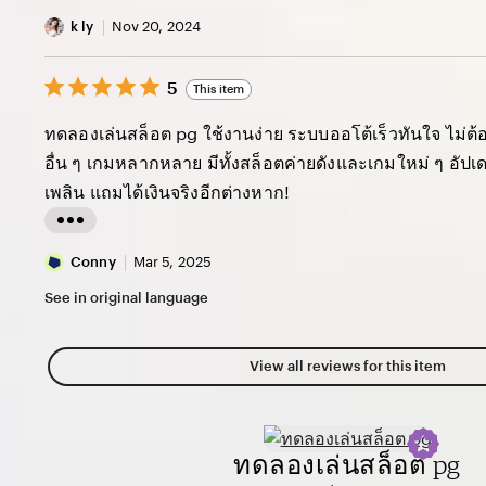
a
v
i
k ly
Nov 20, 2024
c
i
s
y
e
5
t
5
This item
out
T
w
i
of
ทดลองเล่นสล็อต pg ใช้งานง่าย ระบบออโต้เร็วทันใจ ไม่ต
5
h
b
n
stars
อื่น ๆ เกมหลากหลาย มีทั้งสล็อตค่ายดังและเกมใหม่ ๆ อัป
e
y
g
เพลิน แถมได้เงินจริงอีกต่างหาก!
w
L
r
a
e
L
u
v
i
Conny
Mar 5, 2025
r
i
s
See in original language
a
e
t
M
w
i
View all reviews for this item
a
b
n
r
y
g
i
k
r
ทดลองเล่นสล็อต pg
a
l
e