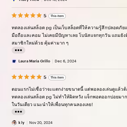
s
5
t
5
This item
out
i
of
ทดลองเล่นสล็อต pg เป็นเว็บสล็อตที่ให้ความรู้สึกปลอดภัยแล
5
n
stars
มือถือและคอม ไม่เคยมีปัญหาเลย โบนัสแจกทุกวัน แถมยัง
g
สมาชิกใหม่ด้วย คุ้มค่ามาก ๆ
r
e
L
v
i
Laura Maria Grillo
Dec 6, 2024
i
s
e
5
t
5
This item
out
w
i
of
ตอนแรกไม่เชื่อว่าจะแตกง่ายขนาดนี้ แต่พอลองเล่นดูแล้วต
5
b
n
stars
ทดลองเล่นสล็อต pg ไม่ทำให้ผิดหวัง แจ็กพอตออกบ่อยมาก 
y
g
ในวันเดียว แนะนำให้เพื่อนทุกคนลองเลย!
T
r
r
e
L
a
v
i
k ly
Nov 20, 2024