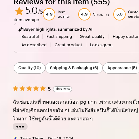
Reviews for this item (555)
5.0
/5
Item
Custo
4.9
4.9
5.0
Shipping
quality
servi
item average
Buyer highlights, summarized by AI
Beautiful
Fast shipping
Great quality
Happy custo
As described
Great product
Looks great
Filter
Quality (10)
Shipping & Packaging (6)
Appearance (5)
by
category
5
5
This item
out
of
ฉันชอบเล่นที่ ทดลองเล่นสล็อต pg มาก เพราะแต่ละเกมมี
5
stars
ที่สำคัญคือแตกบ่อยจริง ๆ! เล่นไม่ถึงสิบสปินก็ได้โบนัสให
ไวมาก ใช้ทรูมันนี่ได้ด้วย สะดวกสุด ๆ
L
i
Tracy Thew
Dec 16, 2024