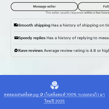
i
e
Message seller
Fol
l
w
This seller usually responds
within a few hours
l
b
o
Smooth shipping
Has a history of shipping on t
y
C
Speedy replies
Has a history of replying to mess
o
n
Rave reviews
Average review rating is 4.8 or hig
n
y
ทดลองเล่นสล็อต pg 🪙 เว็บสล็อตแท้ 100% ระบบถอนไว มา
ใหม่ปี 2025