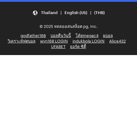
Thailand | English (US) | (THB)
© 2025 ทดลองเล่นสล็อต pg, Inc.
godfather168
บอลคืนวันนี้
โค้ดmegac4
ผบอล
วิเคราะห์ฟุตบอล
wyn168 LOGIN
indukbola LOGIN
Alice432
UFABET
ยอร์ค ซิตี้