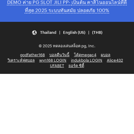
DEMO ค่าย PG SLOT JILI PP- เป็นต้น คาสิโนออนไลน์ที่ดี
ที่สุด 2025 ระบบทันสมัย ปลอดภัย 100%
Thailand | English (US) | (THB)
© 2025 ทดลองเล่นสล็อต pg, Inc.
godfather168
บอลคืนวันนี้
โค้ดmegac4
ผบอล
วิเคราะห์ฟุตบอล
wyn168 LOGIN
indukbola LOGIN
Alice432
UFABET
ยอร์ค ซิตี้