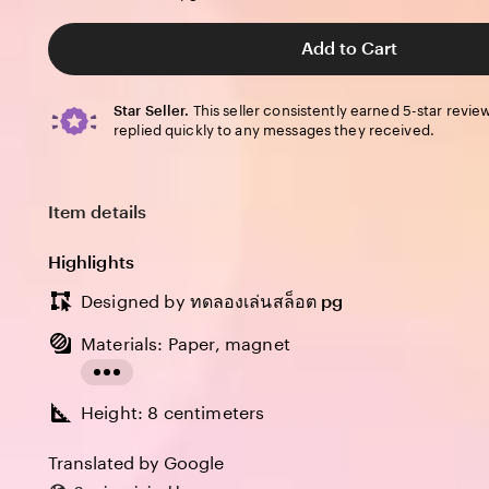
5
stars
Add to Cart
Star Seller.
This seller consistently earned 5-star revie
replied quickly to any messages they received.
Item details
Highlights
Designed by
ทดลองเล่นสล็อต pg
Materials: Paper, magnet
Read
Height: 8 centimeters
the
full
Translated by Google
description