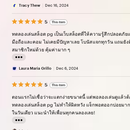
i
Tracy Thew
Dec 16, 2024
s
5
t
5
This item
out
i
of
ทดลองเล่นสล็อต pg เป็นเว็บสล็อตที่ให้ความรู้สึกปลอดภัยแล
5
n
stars
มือถือและคอม ไม่เคยมีปัญหาเลย โบนัสแจกทุกวัน แถมยัง
g
สมาชิกใหม่ด้วย คุ้มค่ามาก ๆ
r
e
L
v
i
Laura Maria Grillo
Dec 6, 2024
i
s
e
5
t
5
This item
out
w
i
of
ตอนแรกไม่เชื่อว่าจะแตกง่ายขนาดนี้ แต่พอลองเล่นดูแล้วต
5
b
n
stars
ทดลองเล่นสล็อต pg ไม่ทำให้ผิดหวัง แจ็กพอตออกบ่อยมาก 
y
g
ในวันเดียว แนะนำให้เพื่อนทุกคนลองเลย!
T
r
r
e
L