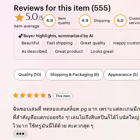
Reviews for this item (555)
5.0
/5
Item
Custo
4.9
4.9
5.0
Shipping
quality
servi
item average
Buyer highlights, summarized by AI
Beautiful
Fast shipping
Great quality
Happy custo
As described
Great product
Looks great
Filter
Quality (10)
Shipping & Packaging (6)
Appearance (5)
by
category
5
5
This item
out
of
ฉันชอบเล่นที่ ทดลองเล่นสล็อต pg มาก เพราะแต่ละเกมมี
5
stars
ที่สำคัญคือแตกบ่อยจริง ๆ! เล่นไม่ถึงสิบสปินก็ได้โบนัสให
ไวมาก ใช้ทรูมันนี่ได้ด้วย สะดวกสุด ๆ
L