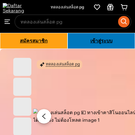
ทดลอง
ทดลองเล่นสล็อต pg
Skip
เล่น
to
Search
Browse
สล็อต
ontent
for
pg
items
or
สมัครสมาชิก
เข้าสู่ระบบ
shops
ทดลองเล่นสล็อต pg