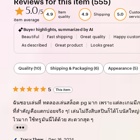
Reviews for this item (555)
5.0
/5
Item
Custo
4.9
4.9
5.0
Shipping
quality
servi
item average
Buyer highlights, summarized by AI
Beautiful
Fast shipping
Great quality
Happy custo
As described
Great product
Looks great
Filter
Quality (10)
Shipping & Packaging (6)
Appearance (5)
by
category
5
5
This item
out
of
ฉันชอบเล่นที่ ทดลองเล่นสล็อต pg มาก เพราะแต่ละเกมมี
5
stars
ที่สำคัญคือแตกบ่อยจริง ๆ! เล่นไม่ถึงสิบสปินก็ได้โบนัสให
ไวมาก ใช้ทรูมันนี่ได้ด้วย สะดวกสุด ๆ
L
i
Tracy Thew
Dec 16, 2024