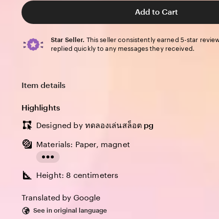
stars
Add to Cart
Star Seller.
This seller consistently earned 5-star revie
replied quickly to any messages they received.
Item details
Highlights
Designed by
ทดลองเล่นสล็อต pg
Materials: Paper, magnet
Read
Height: 8 centimeters
the
full
Translated by Google
description
See in original language