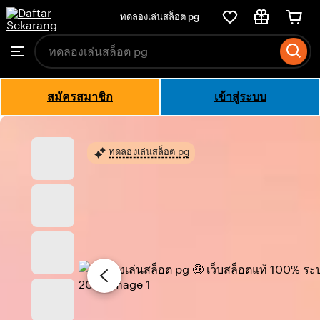
ทดลอง
ทดลองเล่นสล็อต pg
Skip
เล่น
to
Search
Browse
สล็อต
ontent
for
pg
items
or
สมัครสมาชิก
เข้าสู่ระบบ
shops
ทดลองเล่นสล็อต pg