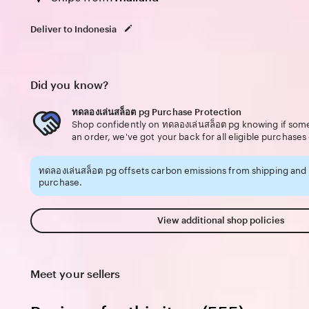
Deliver to Indonesia
Did you know?
ทดลองเล่นสล็อต pg Purchase Protection
Shop confidently on ทดลองเล่นสล็อต pg knowing if som
an order, we've got your back for all eligible purchase
ทดลองเล่นสล็อต pg offsets carbon emissions from shipping and
purchase.
View additional shop policies
Meet your sellers