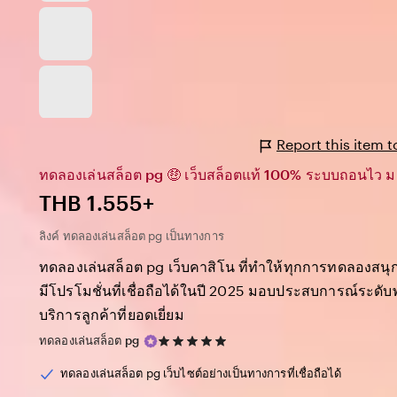
Report this item 
ทดลองเล่นสล็อต pg 🤑 เว็บสล็อตแท้ 100% ระบบถอนไว ม
Price:
THB 1.555+
ลิงค์ ทดลองเล่นสล็อต pg เป็นทางการ
ทดลองเล่นสล็อต pg เว็บคาสิโน ที่ทำให้ทุกการทดลองสนุก
มีโปรโมชั่นที่เชื่อถือได้ในปี 2025 มอบประสบการณ์ระดับ
บริการลูกค้าที่ยอดเยี่ยม
5
ทดลองเล่นสล็อต pg
out
of
ทดลองเล่นสล็อต pg เว็บไซต์อย่างเป็นทางการที่เชื่อถือได้
5