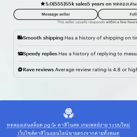
5.0
(555)
55k sales
5 years on ทดลองเล่น
r
i
i
e
Message seller
Fol
l
w
This seller usually responds
within a few hours
l
b
o
Smooth shipping
Has a history of shipping on t
y
C
Speedy replies
Has a history of replying to mess
o
n
Rave reviews
Average review rating is 4.8 or hig
n
y
ทดลองเล่นสล็อต pg 🥳 คาสิโนสด เกมเพลย์ง่าย ระบบใหม่
เว็บไซต์คาสิโนออนไลน์ขายตรงจากค่ายทั้งหมด