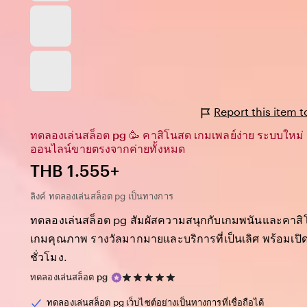
Report this item 
ทดลองเล่นสล็อต pg 🥳 คาสิโนสด เกมเพลย์ง่าย ระบบใหม่ 
ออนไลน์ขายตรงจากค่ายทั้งหมด
Price:
THB 1.555+
ลิงค์ ทดลองเล่นสล็อต pg เป็นทางการ
ทดลองเล่นสล็อต pg สัมผัสความสนุกกับเกมพนันและคาสิโน
เกมคุณภาพ รางวัลมากมายและบริการที่เป็นเลิศ พร้อมเปิ
ชั่วโมง.
5
ทดลองเล่นสล็อต pg
out
of
ทดลองเล่นสล็อต pg เว็บไซต์อย่างเป็นทางการที่เชื่อถือได้