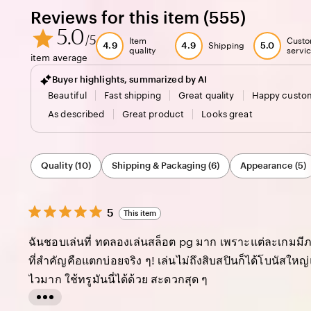
Reviews for this item (555)
5.0
/5
Item
Custo
4.9
4.9
5.0
Shipping
quality
servi
item average
Buyer highlights, summarized by AI
Beautiful
Fast shipping
Great quality
Happy custo
As described
Great product
Looks great
Filter
Quality (10)
Shipping & Packaging (6)
Appearance (5)
by
category
5
5
This item
out
of
ฉันชอบเล่นที่ ทดลองเล่นสล็อต pg มาก เพราะแต่ละเกมมี
5
stars
ที่สำคัญคือแตกบ่อยจริง ๆ! เล่นไม่ถึงสิบสปินก็ได้โบนัสให
ไวมาก ใช้ทรูมันนี่ได้ด้วย สะดวกสุด ๆ
L