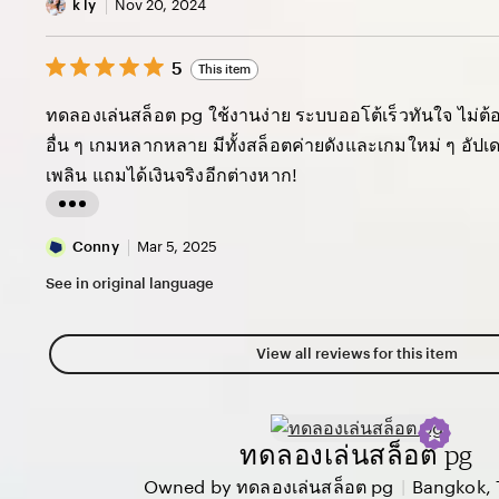
a
v
i
k ly
Nov 20, 2024
c
i
s
y
e
5
t
5
This item
out
T
w
i
of
ทดลองเล่นสล็อต pg ใช้งานง่าย ระบบออโต้เร็วทันใจ ไม่ต
5
h
b
n
stars
อื่น ๆ เกมหลากหลาย มีทั้งสล็อตค่ายดังและเกมใหม่ ๆ อัป
e
y
g
เพลิน แถมได้เงินจริงอีกต่างหาก!
w
L
r
a
e
L
u
v
i
Conny
Mar 5, 2025
r
i
s
See in original language
a
e
t
M
w
i
View all reviews for this item
a
b
n
r
y
g
i
k
r
ทดลองเล่นสล็อต pg
a
l
e
G
y
Owned by ทดลองเล่นสล็อต pg
|
Bangkok, 
v