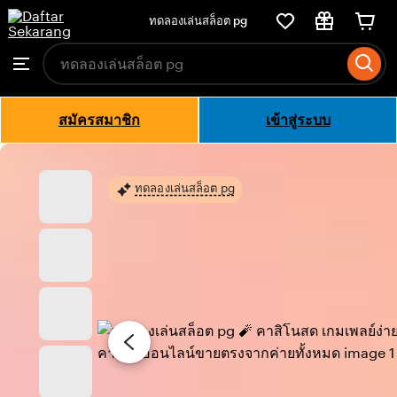
ทดลอง
ทดลองเล่นสล็อต pg
Skip
เล่น
to
Search
Browse
สล็อต
ontent
for
pg
items
or
สมัครสมาชิก
เข้าสู่ระบบ
shops
ทดลองเล่นสล็อต pg