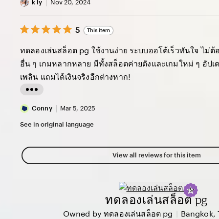
a
v
i
k ly
Nov 20, 2024
c
i
s
y
e
5
t
5
This item
out
T
w
i
of
ทดลองเล่นสล็อต pg ใช้งานง่าย ระบบออโต้เร็วทันใจ ไม่ต
5
h
b
n
stars
อื่น ๆ เกมหลากหลาย มีทั้งสล็อตค่ายดังและเกมใหม่ ๆ อัป
e
y
g
เพลิน แถมได้เงินจริงอีกต่างหาก!
w
L
r
a
e
L
u
v
i
Conny
Mar 5, 2025
r
i
s
See in original language
a
e
t
M
w
i
View all reviews for this item
a
b
n
r
y
g
i
k
r
ทดลองเล่นสล็อต pg
a
l
e
G
y
Owned by ทดลองเล่นสล็อต pg
|
Bangkok, 
v