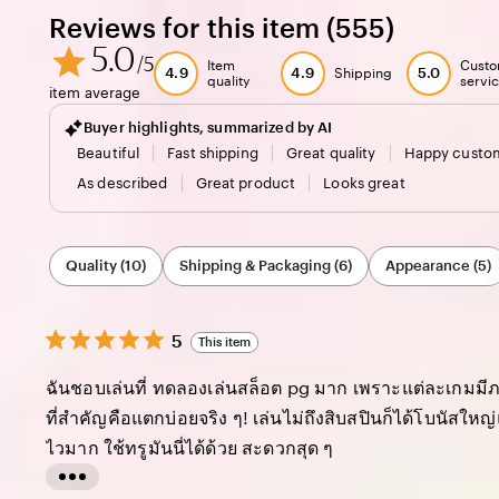
Reviews for this item (555)
5.0
/5
Item
Custo
4.9
4.9
5.0
Shipping
quality
servi
item average
Buyer highlights, summarized by AI
Beautiful
Fast shipping
Great quality
Happy custo
As described
Great product
Looks great
Filter
Quality (10)
Shipping & Packaging (6)
Appearance (5)
by
category
5
5
This item
out
of
ฉันชอบเล่นที่ ทดลองเล่นสล็อต pg มาก เพราะแต่ละเกมมี
5
stars
ที่สำคัญคือแตกบ่อยจริง ๆ! เล่นไม่ถึงสิบสปินก็ได้โบนัสให
ไวมาก ใช้ทรูมันนี่ได้ด้วย สะดวกสุด ๆ
L