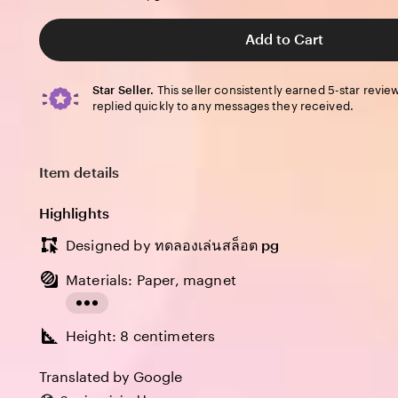
5
stars
Add to Cart
Star Seller.
This seller consistently earned 5-star revie
replied quickly to any messages they received.
Item details
Highlights
Designed by
ทดลองเล่นสล็อต pg
Materials: Paper, magnet
Read
Height: 8 centimeters
the
full
Translated by Google
description