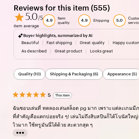
Reviews for this item (555)
5.0
/5
Item
Custo
4.9
4.9
5.0
Shipping
quality
servi
item average
Buyer highlights, summarized by AI
Beautiful
Fast shipping
Great quality
Happy custo
As described
Great product
Looks great
Filter
Quality (10)
Shipping & Packaging (6)
Appearance (5)
by
category
5
5
This item
out
of
ฉันชอบเล่นที่ ทดลองเล่นสล็อต pg มาก เพราะแต่ละเกมมี
5
stars
ที่สำคัญคือแตกบ่อยจริง ๆ! เล่นไม่ถึงสิบสปินก็ได้โบนัสให
ไวมาก ใช้ทรูมันนี่ได้ด้วย สะดวกสุด ๆ
L