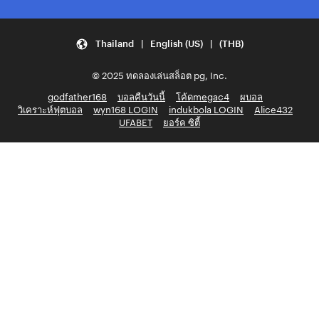
Thailand | English (US) | (THB)
© 2025 ทดลองเล่นสล็อต pg, Inc.
godfather168
บอลคืนวันนี้
โค้ดmegac4
ผบอล
วิเคราะห์ฟุตบอล
wyn168 LOGIN
indukbola LOGIN
Alice432
UFABET
ยอร์ค ซิตี้