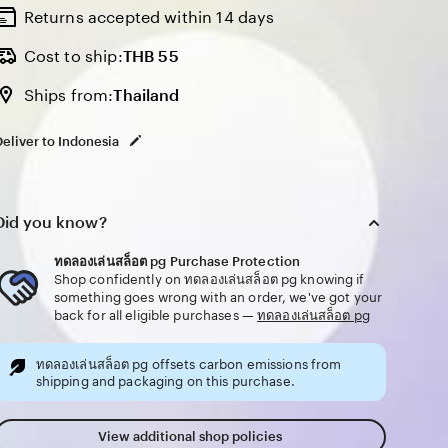
Returns accepted
within 14 days
Cost to ship:
THB
55
Ships from:
Thailand
eliver to Indonesia
Did you know?
ทดลองเล่นสล็อต pg Purchase Protection
Shop confidently on ทดลองเล่นสล็อต pg knowing if
something goes wrong with an order, we've got your
back for all eligible purchases —
ทดลองเล่นสล็อต pg
ทดลองเล่นสล็อต pg offsets carbon emissions from
shipping and packaging on this purchase.
View additional shop policies