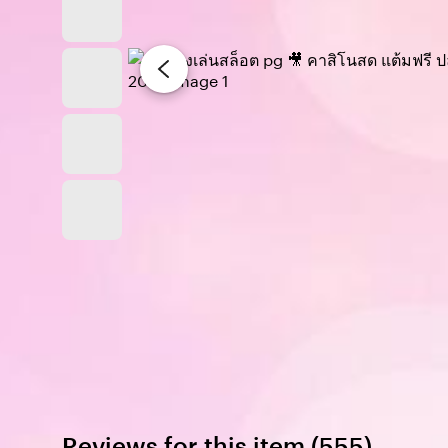
Reviews for this item (555)