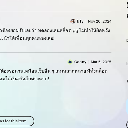
k ly
Nov 20, 2024
วต้องยอมรับเลยว่า ทดลองเล่นสล็อต pg ไม่ทำให้ผิดหวัง
นะนำให้เพื่อนทุกคนลองเลย!
D
Conny
Mar 5, 2025
่ต้องรอนานเหมือนเว็บอื่น ๆ เกมหลากหลาย มีทั้งสล็อต
มได้เงินจริงอีกต่างหาก!
ws for this item