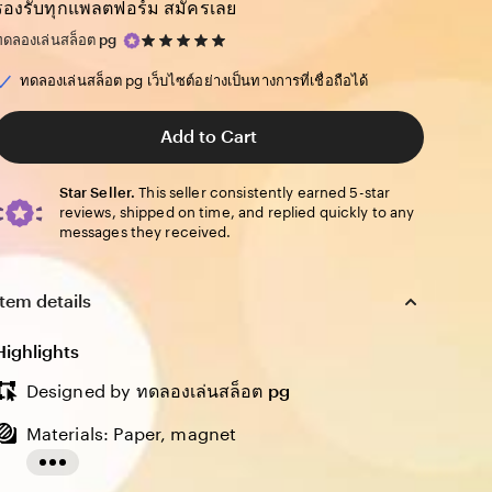
รองรับทุกแพลตฟอร์ม สมัครเลย
5
ทดลองเล่นสล็อต pg
out
of
ทดลองเล่นสล็อต pg เว็บไซต์อย่างเป็นทางการที่เชื่อถือได้
5
stars
Add to Cart
Star Seller.
This seller consistently earned 5-star
reviews, shipped on time, and replied quickly to any
messages they received.
Item details
Highlights
Designed by
ทดลองเล่นสล็อต pg
Materials: Paper, magnet
Read