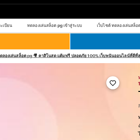
ะเบียน
ทดลองเล่นสล็อต pg เข้าสู่ระบบ
เว็บไซต์ ทดลองเล่นสล็อ
ดลองเล่นสล็อต pg 🎥 คาสิโนสด แต้มฟรี ปลอดภัย 100% เว็บพนันออนไลน์ที่ดีที
Add
to
Favorites
ล