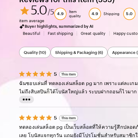
5.0
/5
Item
4.9
4.9
5.0
Shipping
quality
item average
Buyer highlights, summarized by AI
Beautiful
Fast shipping
Great quality
Happy cust
Filter
Quality (10)
Shipping & Packaging (6)
Appearance (
by
category
5
5
This item
out
ฉันชอบเล่นที่ ทดลองเล่นสล็อต pg มาก เพราะแต่ละเกมม
of
5
ไม่ถึงสิบสปินก็ได้โบนัสใหญ่แล้ว ระบบฝากถอนก็ไวมาก ใช
stars
L
i
5
5
This item
s
out
ทดลองเล่นสล็อต pg เป็นเว็บสล็อตที่ให้ความรู้สึกปลอด
of
t
5
เลย โบนัสแจกทุกวัน แถมยังมีโปรโมชั่นสำหรับสมาชิกให
i
stars