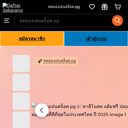
ทดลอง
ทดลองเล่นสล็อต pg
Skip
เล่น
to
Search
Browse
สล็อต
ontent
for
pg
items
or
สมัครสมาชิก
เข้าสู่ระบบ
shops
ทดลองเล่นสล็อต pg