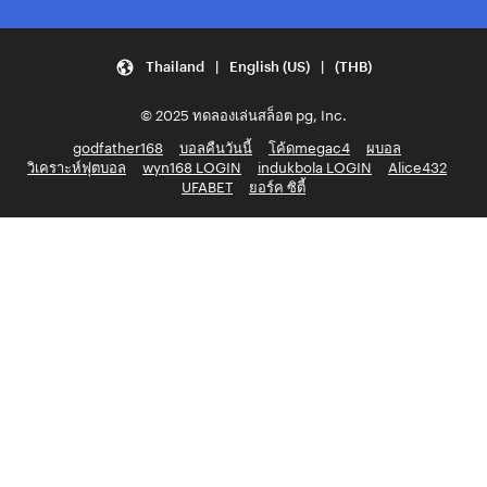
Thailand | English (US) | (THB)
© 2025 ทดลองเล่นสล็อต pg, Inc.
godfather168
บอลคืนวันนี้
โค้ดmegac4
ผบอล
วิเคราะห์ฟุตบอล
wyn168 LOGIN
indukbola LOGIN
Alice432
UFABET
ยอร์ค ซิตี้