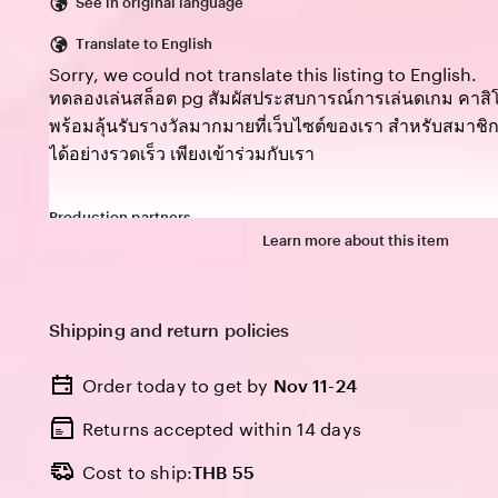
See in original language
Translate to English
Sorry, we could not translate this listing to English.
ทดลองเล่นสล็อต pg สัมผัสประสบการณ์การเล่นดเกม คาสิโนอ
พร้อมลุ้นรับรางวัลมากมายที่เว็บไซต์ของเรา สำหรับสมาชิก
ได้อย่างรวดเร็ว เพียงเข้าร่วมกับเรา
Production partners
Learn more about this item
ทดลองเล่นสล็อต pg makes this item with help from
Paperworks, The Netherlands
View all
Shipping and return policies
Order today to get by
Nov 11-24
Returns accepted
within 14 days
Cost to ship:
THB
55