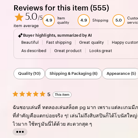
Reviews for this item (555)
5.0
/5
Item
Custo
4.9
4.9
5.0
Shipping
quality
servi
item average
Buyer highlights, summarized by AI
Beautiful
Fast shipping
Great quality
Happy custo
As described
Great product
Looks great
Filter
Quality (10)
Shipping & Packaging (6)
Appearance (5)
by
category
5
5
This item
out
of
ฉันชอบเล่นที่ ทดลองเล่นสล็อต pg มาก เพราะแต่ละเกมมี
5
stars
ที่สำคัญคือแตกบ่อยจริง ๆ! เล่นไม่ถึงสิบสปินก็ได้โบนัสให
ไวมาก ใช้ทรูมันนี่ได้ด้วย สะดวกสุด ๆ
L