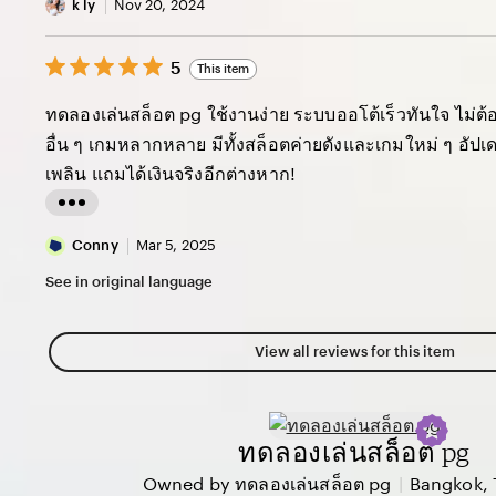
a
v
i
k ly
Nov 20, 2024
c
i
s
y
e
5
t
5
This item
out
T
w
i
of
ทดลองเล่นสล็อต pg ใช้งานง่าย ระบบออโต้เร็วทันใจ ไม่ต
5
h
b
n
stars
อื่น ๆ เกมหลากหลาย มีทั้งสล็อตค่ายดังและเกมใหม่ ๆ อัป
e
y
g
เพลิน แถมได้เงินจริงอีกต่างหาก!
w
L
r
a
e
L
u
v
i
Conny
Mar 5, 2025
r
i
s
See in original language
a
e
t
M
w
i
View all reviews for this item
a
b
n
r
y
g
i
k
r
ทดลองเล่นสล็อต pg
a
l
e
G
y
Owned by ทดลองเล่นสล็อต pg
|
Bangkok, 
v