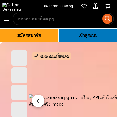
ทดลอง
ทดลองเล่นสล็อต pg
Skip
เล่น
to
Search
Browse
สล็อต
ontent
for
pg
items
or
สมัครสมาชิก
เข้าสู่ระบบ
shops
ทดลองเล่นสล็อต pg