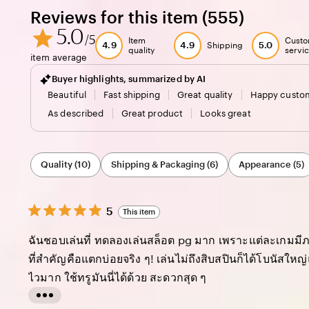
Reviews for this item (555)
5.0
/5
Item
Custo
4.9
4.9
5.0
Shipping
quality
servi
item average
Buyer highlights, summarized by AI
Beautiful
Fast shipping
Great quality
Happy custo
As described
Great product
Looks great
Filter
Quality (10)
Shipping & Packaging (6)
Appearance (5)
by
category
5
5
This item
out
of
ฉันชอบเล่นที่ ทดลองเล่นสล็อต pg มาก เพราะแต่ละเกมมี
5
stars
ที่สำคัญคือแตกบ่อยจริง ๆ! เล่นไม่ถึงสิบสปินก็ได้โบนัสให
ไวมาก ใช้ทรูมันนี่ได้ด้วย สะดวกสุด ๆ
L