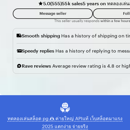
5.0
(555)
55k sales
5 years on ทดลองเล่น
r
i
i
e
Message seller
Fol
l
w
This seller usually responds
within a few hours
l
b
o
Smooth shipping
Has a history of shipping on t
y
C
Speedy replies
Has a history of replying to mess
o
n
Rave reviews
Average review rating is 4.8 or hig
n
y
ทดลองเล่นสล็อต pg 🤼 ค่ายใหญ่ APIแท้ เว็บสล็อตมาแรง
2025 แตกง่าย จ่ายจริง