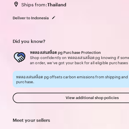
Ships from:
Thailand
Deliver to Indonesia
Did you know?
ทดลองเล่นสล็อต pg Purchase Protection
Shop confidently on ทดลองเล่นสล็อต pg knowing if som
an order, we've got your back for all eligible purchase
ทดลองเล่นสล็อต pg offsets carbon emissions from shipping and
purchase.
View additional shop policies
Meet your sellers