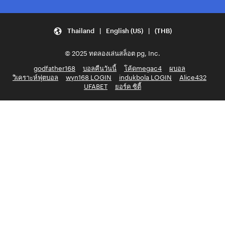
Thailand | English (US) | (THB)
© 2025 ทดลองเล่นสล็อต pg, Inc.
godfather168
บอลคืนวันนี้
โค้ดmegac4
ผบอล
วิเคราะห์ฟุตบอล
wyn168 LOGIN
indukbola LOGIN
Alice432
UFABET
ยอร์ค ซิตี้