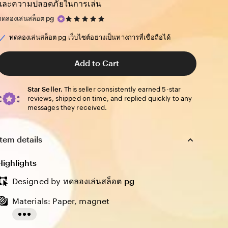
และความปลอดภัยในการเล่น
5
ทดลองเล่นสล็อต pg
out
of
ทดลองเล่นสล็อต pg เว็บไซต์อย่างเป็นทางการที่เชื่อถือได้
5
stars
Add to Cart
Star Seller.
This seller consistently earned 5-star
reviews, shipped on time, and replied quickly to any
messages they received.
Item details
Highlights
Designed by
ทดลองเล่นสล็อต pg
Materials: Paper, magnet
Read