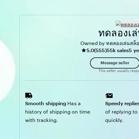
n
h
a
e
g
e
u
w
r
w
r
b
e
a
y
ทดลองเล่
v
M
k
i
Owned by ทดลองเล่นสล็
a
l
e
5.0
(555)
55k sales
5 ye
r
y
w
i
Message seller
b
a
This seller usually res
y
G
C
r
o
i
n
Smooth shipping
Has a
Speedy replie
l
n
history of shipping on time
of replying t
l
y
with tracking.
quickly.
o