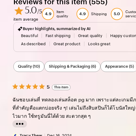
Reviews for this item (555)
5.0
/5
Item
Custo
4.9
4.9
5.0
Shipping
quality
servi
item average
Buyer highlights, summarized by AI
Beautiful
Fast shipping
Great quality
Happy custo
As described
Great product
Looks great
Filter
Quality (10)
Shipping & Packaging (6)
Appearance (5)
by
category
5
5
This item
out
of
ฉันชอบเล่นที่ ทดลองเล่นสล็อต pg มาก เพราะแต่ละเกมมี
5
stars
ที่สำคัญคือแตกบ่อยจริง ๆ! เล่นไม่ถึงสิบสปินก็ได้โบนัสให
ไวมาก ใช้ทรูมันนี่ได้ด้วย สะดวกสุด ๆ
L
i
Tracy Thew
Dec 16, 2024