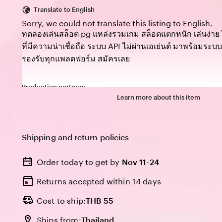
Translate to English
Sorry, we could not translate this listing to English.
ทดลองเล่นสล็อต pg แหล่งรวมเกม สล็อตแตกหนัก เล่นง่าย ได
ที่มีความน่าเชื่อถือ ระบบ API ไม่ผ่านเอเย่นต์ มาพร้อมระ
รองรับทุกแพลตฟอร์ม สมัครเลย
Production partners
Learn more about this item
ทดลองเล่นสล็อต pg makes this item with help from
Paperworks, The Netherlands
View all
Shipping and return policies
Order today to get by
Nov 11-24
Returns accepted
within 14 days
Cost to ship:
THB
55
Ships from:
Thailand