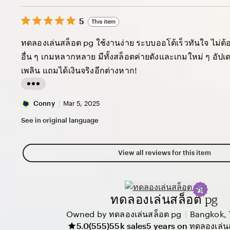
c
i
s
y
e
5
t
5
This item
out
T
w
i
of
ทดลองเล่นสล็อต pg ใช้งานง่าย ระบบออโต้เร็วทันใจ ไม่ต
5
h
b
n
stars
อื่น ๆ เกมหลากหลาย มีทั้งสล็อตค่ายดังและเกมใหม่ ๆ อัป
e
y
g
เพลิน แถมได้เงินจริงอีกต่างหาก!
w
L
r
a
e
L
u
v
i
Conny
Mar 5, 2025
r
i
s
See in original language
a
e
t
M
w
i
View all reviews for this item
a
b
n
r
y
g
i
k
r
ทดลองเล่นสล็อต pg
a
l
e
G
y
Owned by ทดลองเล่นสล็อต pg
|
Bangkok, 
v
5.0
(555)
55k sales
5 years on ทดลองเล่น
r
i