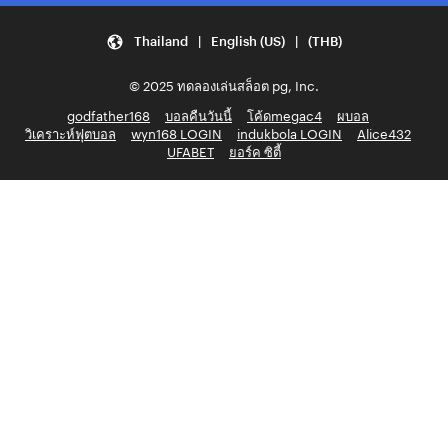
Thailand | English (US) | (THB)
© 2025 ทดลองเล่นสล็อต pg, Inc.
godfather168
บอลคืนวันนี้
โค้ดmegac4
ผบอล
วิเคราะห์ฟุตบอล
wyn168 LOGIN
indukbola LOGIN
Alice432
UFABET
ยอร์ค ซิตี้