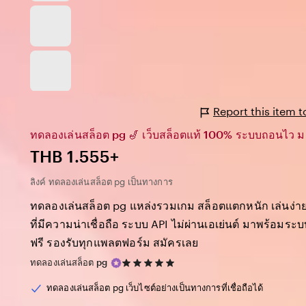
Report this item 
ทดลองเล่นสล็อต pg 🎷 เว็บสล็อตแท้ 100% ระบบถอนไว ม
Price:
THB 1.555+
ลิงค์ ทดลองเล่นสล็อต pg เป็นทางการ
ทดลองเล่นสล็อต pg แหล่งรวมเกม สล็อตแตกหนัก เล่นง่าย ไ
ที่มีความน่าเชื่อถือ ระบบ API ไม่ผ่านเอเย่นต์ มาพร้อมร
ฟรี รองรับทุกแพลตฟอร์ม สมัครเลย
5
ทดลองเล่นสล็อต pg
out
of
ทดลองเล่นสล็อต pg เว็บไซต์อย่างเป็นทางการที่เชื่อถือได้
5